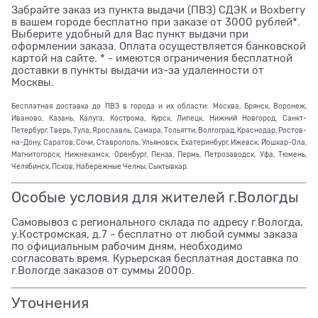
Забрайте заказ из пункта выдачи (ПВЗ) СДЭК и Boxberry
в вашем городе бесплатно при заказе от 3000 рублей*.
Выберите удобный для Вас пункт выдачи при
оформлении заказа. Оплата осуществляется банковской
картой на сайте. * - имеются ограничения бесплатной
доставки в пункты выдачи из-за удаленности от
Москвы.
Бесплатная доставка до ПВЗ в города и их области: Москва, Брянск, Воронеж,
Иваново, Казань, Калуга, Кострома, Курск, Липецк, Нижний Новгород, Санкт-
Петербург, Тверь, Тула, Ярославль, Самара, Тольятти, Волгоград, Краснодар, Ростов-
на-Дону, Саратов, Сочи, Ставрополь, Ульяновск, Екатеринбург, Ижевск, Йошкар-Ола,
Магнитогорск, Нижнекамск, Оренбург, Пенза, Пермь, Петрозаводск, Уфа, Тюмень,
Челябинск, Псков, Набережные Челны, Сыктывкар.
Особые условия для жителей г.Вологды
Самовывоз с регионального склада по адресу г.Вологда,
у.Костромская, д.7 - бесплатно от любой суммы заказа
по официальным рабочим дням, необходимо
согласовать время. Курьерская бесплатная доставка по
г.Вологде заказов от суммы 2000р.
Уточнения