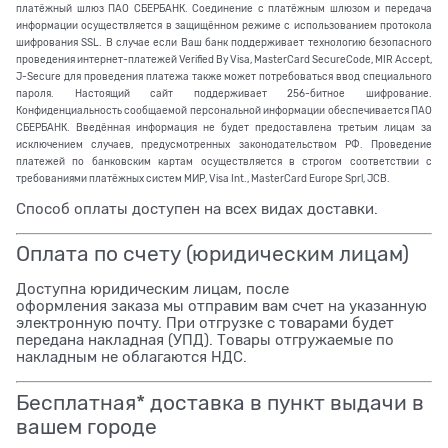
платёжный шлюз ПАО СБЕРБАНК. Соединение с платёжным шлюзом и передача
информации осуществляется в защищённом режиме с использованием протокола
шифрования SSL. В случае если Ваш банк поддерживает технологию безопасного
проведения интернет-платежей Verified By Visa, MasterCard SecureCode, MIR Accept,
J-Secure для проведения платежа также может потребоваться ввод специального
пароля. Настоящий сайт поддерживает 256-битное шифрование.
Конфиденциальность сообщаемой персональной информации обеспечивается ПАО
СБЕРБАНК. Введённая информация не будет предоставлена третьим лицам за
исключением случаев, предусмотренных законодательством РФ. Проведение
платежей по банковским картам осуществляется в строгом соответствии с
требованиями платёжных систем МИР, Visa Int., MasterCard Europe Sprl, JCB.
Способ оплаты доступен на всех видах доставки.
Оплата по счету (юридическим лицам)
Доступна юридическим лицам, после
оформления заказа мы отправим вам счет на указанную
электронную почту. При отгрузке с товарами будет
передана накладная (УПД). Товары отгружаемые по
накладным не облагаются НДС.
Бесплатная* доставка в пункт выдачи в
вашем городе