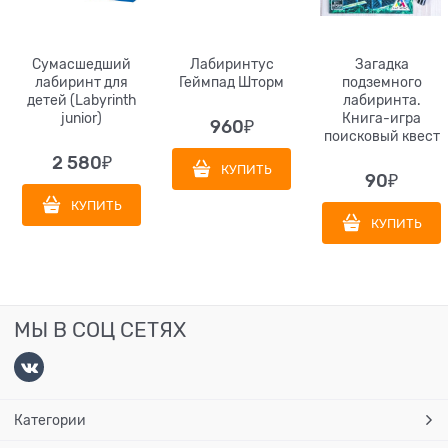
Сумасшедший
Лабиринтус
Загадка
лабиринт для
Геймпад Шторм
подземного
детей (Labyrinth
лабиринта.
junior)
Книга-игра
960
₽
поисковый квест
2 580
₽
КУПИТЬ
90
₽
КУПИТЬ
КУПИТЬ
МЫ В СОЦ СЕТЯХ
Категории