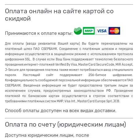
Оплата онлайн на сайте картой со
скидкой
Принимаются к оплате карты:
Для оплаты (ввода реквизитов Вашей карты) Вы будете перенаправлены на
платёжный шлюз ПАО СБЕРБАНК. Соединение с платёжным шлюзом и передача
информации осуществляется в защищённом режиме с использованием протокола
шифрования SSL. В случае если Ваш банк поддерживает технологию безопасного
проведения интернет-платежей Verified By Visa, MasterCard SecureCode, MIR Accept,
J-Secure для проведения платежа также может потребоваться ввод специального
пароля. Настоящий сайт поддерживает 256-битное шифрование.
Конфиденциальность сообщаемой персональной информации обеспечивается ПАО
СБЕРБАНК. Введённая информация не будет предоставлена третьим лицам за
исключением случаев, предусмотренных законодательством РФ. Проведение
платежей по банковским картам осуществляется в строгом соответствии с
требованиями платёжных систем МИР, Visa Int., MasterCard Europe Sprl, JCB.
Способ оплаты доступен на всех видах доставки.
Оплата по счету (юридическим лицам)
Доступна юридическим лицам, после