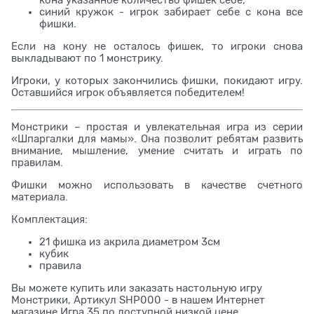
кона указанное количество фишек себе;
синий кружок - игрок забирает себе с кона все
фишки.
Если на кону не осталось фишек, то игроки снова
выкладывают по 1 монстрику.
Игроки, у которых закончились фишки, покидают игру.
Оставшийся игрок объявляется победителем!
Монстрики – простая и увлекательная игра из серии
«Шпаргалки для мамы». Она позволит ребятам развить
внимание, мышление, умение считать и играть по
правилам.
Фишки можно использовать в качестве счетного
материала.
Комплектация:
21 фишка из акрила диаметром 3см
кубик
правила
Вы можете купить или заказать настольную игру
Монстрики, Артикул SHP000 - в нашем Интернет
магазине Игра 35 по доступной низкой цене.