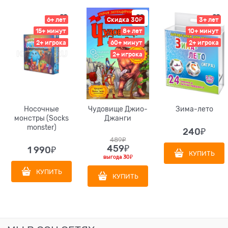
6+ лет
Скидка 30₽
3+ лет
15+ минут
8+ лет
10+ минут
2+ игрока
60+ минут
2+ игрока
2+ игрока
Носочные
Чудовище Джио-
Зима-лето
монстры (Socks
Джанги
monster)
240
₽
489
₽
459
₽
1 990
₽
КУПИТЬ
выгода
30₽
КУПИТЬ
КУПИТЬ