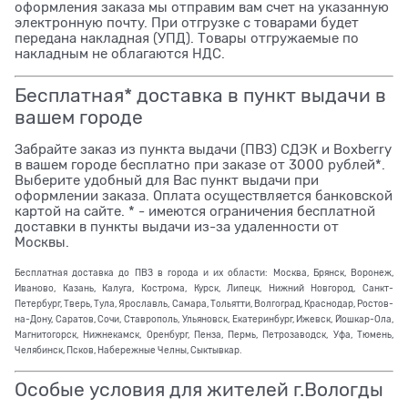
оформления заказа мы отправим вам счет на указанную
электронную почту. При отгрузке с товарами будет
передана накладная (УПД). Товары отгружаемые по
накладным не облагаются НДС.
Бесплатная* доставка в пункт выдачи в
вашем городе
Забрайте заказ из пункта выдачи (ПВЗ) СДЭК и Boxberry
в вашем городе бесплатно при заказе от 3000 рублей*.
Выберите удобный для Вас пункт выдачи при
оформлении заказа. Оплата осуществляется банковской
картой на сайте. * - имеются ограничения бесплатной
доставки в пункты выдачи из-за удаленности от
Москвы.
Бесплатная доставка до ПВЗ в города и их области: Москва, Брянск, Воронеж,
Иваново, Казань, Калуга, Кострома, Курск, Липецк, Нижний Новгород, Санкт-
Петербург, Тверь, Тула, Ярославль, Самара, Тольятти, Волгоград, Краснодар, Ростов-
на-Дону, Саратов, Сочи, Ставрополь, Ульяновск, Екатеринбург, Ижевск, Йошкар-Ола,
Магнитогорск, Нижнекамск, Оренбург, Пенза, Пермь, Петрозаводск, Уфа, Тюмень,
Челябинск, Псков, Набережные Челны, Сыктывкар.
Особые условия для жителей г.Вологды