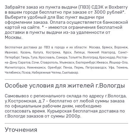
Забрайте заказ из пункта выдачи (ПВЗ) СДЭК и Boxberry
в вашем городе бесплатно при заказе от 3000 рублей*.
Выберите удобный для Вас пункт выдачи при
оформлении заказа. Оплата осуществляется банковской
картой на сайте. * - имеются ограничения бесплатной
доставки в пункты выдачи из-за удаленности от
Москвы.
Бесплатная доставка до ПВЗ в города и их области: Москва, Брянск, Воронеж,
Иваново, Казань, Калуга, Кострома, Курск, Липецк, Нижний Новгород, Санкт-
Петербург, Тверь, Тула, Ярославль, Самара, Тольятти, Волгоград, Краснодар, Ростов-
на-Дону, Саратов, Сочи, Ставрополь, Ульяновск, Екатеринбург, Ижевск, Йошкар-Ола,
Магнитогорск, Нижнекамск, Оренбург, Пенза, Пермь, Петрозаводск, Уфа, Тюмень,
Челябинск, Псков, Набережные Челны, Сыктывкар.
Особые условия для жителей г.Вологды
Самовывоз с регионального склада по адресу г.Вологда,
у.Костромская, д.7 - бесплатно от любой суммы заказа
по официальным рабочим дням, необходимо
согласовать время. Курьерская бесплатная доставка по
г.Вологде заказов от суммы 2000р.
Уточнения