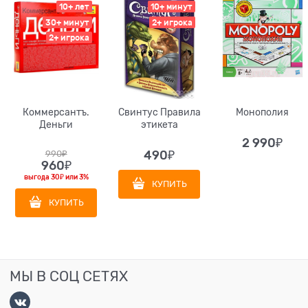
10+ лет
10+ минут
30+ минут
2+ игрока
2+ игрока
Коммерсантъ.
Свинтус Правила
Монополия
Деньги
этикета
2 990
₽
990
₽
490
₽
960
₽
выгода
30₽
или
3%
КУПИТЬ
КУПИТЬ
МЫ В СОЦ СЕТЯХ