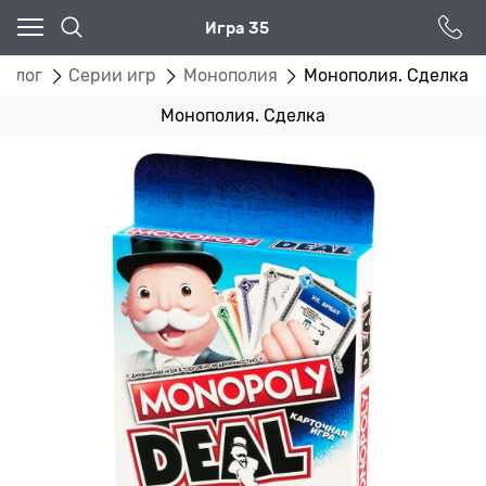
Игра 35
талог
Серии игр
Монополия
Монополия. Сделка
Монополия. Сделка