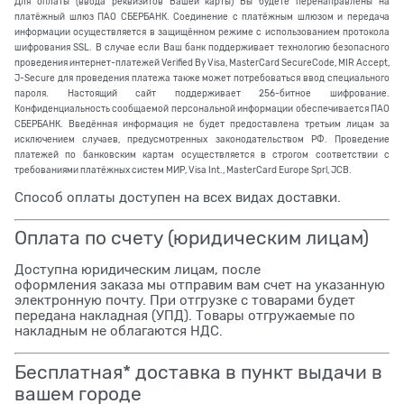
Для оплаты (ввода реквизитов Вашей карты) Вы будете перенаправлены на
платёжный шлюз ПАО СБЕРБАНК. Соединение с платёжным шлюзом и передача
информации осуществляется в защищённом режиме с использованием протокола
шифрования SSL. В случае если Ваш банк поддерживает технологию безопасного
проведения интернет-платежей Verified By Visa, MasterCard SecureCode, MIR Accept,
J-Secure для проведения платежа также может потребоваться ввод специального
пароля. Настоящий сайт поддерживает 256-битное шифрование.
Конфиденциальность сообщаемой персональной информации обеспечивается ПАО
СБЕРБАНК. Введённая информация не будет предоставлена третьим лицам за
исключением случаев, предусмотренных законодательством РФ. Проведение
платежей по банковским картам осуществляется в строгом соответствии с
требованиями платёжных систем МИР, Visa Int., MasterCard Europe Sprl, JCB.
Способ оплаты доступен на всех видах доставки.
Оплата по счету (юридическим лицам)
Доступна юридическим лицам, после
оформления заказа мы отправим вам счет на указанную
электронную почту. При отгрузке с товарами будет
передана накладная (УПД). Товары отгружаемые по
накладным не облагаются НДС.
Бесплатная* доставка в пункт выдачи в
вашем городе