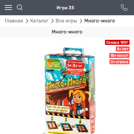
Игра 35
Главная
Каталог
Все игры
Много-много
Много-много
Скидка 150₽
5+ лет
15+ минут
2+ игрока