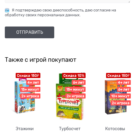
Я подтверждаю свою дееспособность, даю согласие на
обработку своих персональных данных.
Также с игрой покупают
Скидка 150₽
Скидка 10%
Скидка 150₽
4+ лет
6+ лет
4+ лет
15+ минут
15+ минут
6+ лет
2+ игрока
2+ игрока
10+ минут
2+ игрока
Этажики
Турбосчет
Котосовы