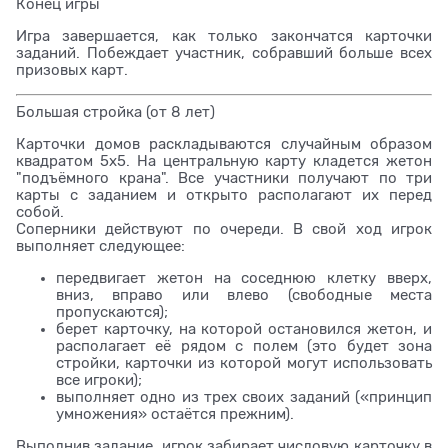
Конец игры
Игра завершается, как только закончатся карточки
заданий. Побеждает участник, собравший больше всех
призовых карт.
Большая стройка (от 8 лет)
Карточки домов раскладываются случайным образом
квадратом 5х5. На центральную карту кладется жетон
"подъёмного крана". Все участники получают по три
карты с заданием и открыто располагают их перед
собой.
Соперники действуют по очереди. В свой ход игрок
выполняет следующее:
передвигает жетон на соседнюю клетку вверх,
вниз, вправо или влево (свободные места
пропускаются);
берет карточку, на которой остановился жетон, и
располагает её рядом с полем (это будет зона
стройки, карточки из которой могут использовать
все игроки);
выполняет одно из трех своих заданий («принцип
умножения» остаётся прежним).
Выполнив задание, игрок забирает числовую карточку в