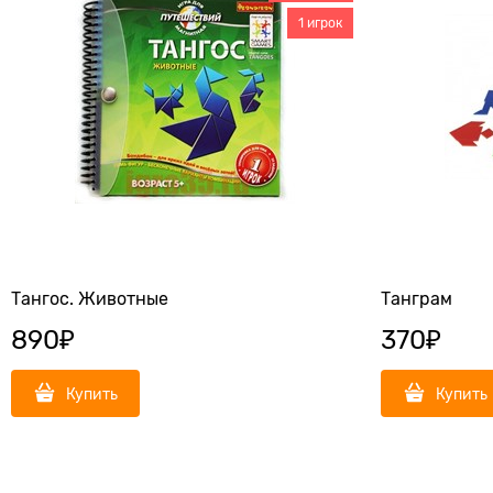
1 игрок
Тангос. Животные
Танграм
890
₽
370
₽
Купить
Купить