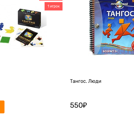
1 игрок
Тангос. Люди
550
₽