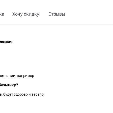
ка
Хочу скидку!
Отзывы
оломки:
компании, например
обезьянку?
, будет здорово и весело!