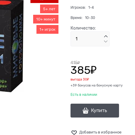
Игроков:
1-4
5+ лет
Время:
10-30
10+ минут
Количество:
1+ игрок
415
₽
385
₽
выгода
30₽
+39 бонусов на бонусную карту
Есть в наличии
Купить
Добавить в избранное