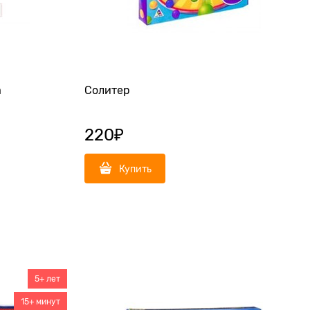
а
Солитер
220
₽
Купить
5+ лет
15+ минут