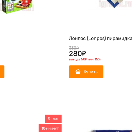
Лонпос (Lonpos) пирамидк
330
₽
280
₽
выгода
50₽
или
15%
Купить
3+ лет
10+ минут