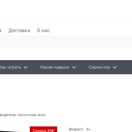
а
Доставка
О нас
Как играть
Какие навыки
Серии игр
водитель:
Нескучные игры
Возраст:
5+
Скидка 30₽