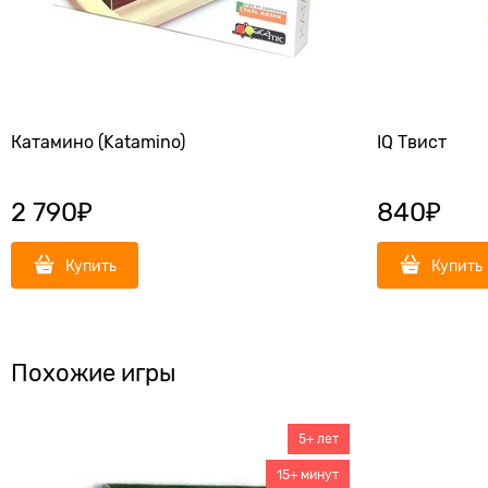
Катамино (Katamino)
IQ Твист
2 790
₽
840
₽
Купить
Купить
Похожие игры
5+ лет
15+ минут