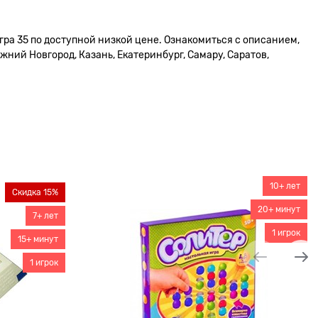
ра 35 по доступной низкой цене. Ознакомиться с описанием,
жний Новгород, Казань, Екатеринбург, Самару, Саратов,
10+ лет
Скидка 15%
20+ минут
7+ лет
1 игрок
15+ минут
1 игрок