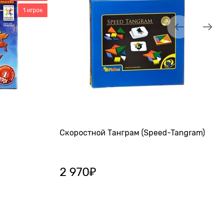
1 игрок
Скоростной Танграм (Speed-Tangram)
2 970
₽