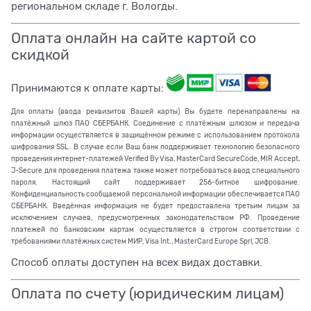
региональном складе г. Вологды.
Оплата онлайн на сайте картой со
скидкой
Принимаются к оплате карты:
Для оплаты (ввода реквизитов Вашей карты) Вы будете перенаправлены на
платёжный шлюз ПАО СБЕРБАНК. Соединение с платёжным шлюзом и передача
информации осуществляется в защищённом режиме с использованием протокола
шифрования SSL. В случае если Ваш банк поддерживает технологию безопасного
проведения интернет-платежей Verified By Visa, MasterCard SecureCode, MIR Accept,
J-Secure для проведения платежа также может потребоваться ввод специального
пароля. Настоящий сайт поддерживает 256-битное шифрование.
Конфиденциальность сообщаемой персональной информации обеспечивается ПАО
СБЕРБАНК. Введённая информация не будет предоставлена третьим лицам за
исключением случаев, предусмотренных законодательством РФ. Проведение
платежей по банковским картам осуществляется в строгом соответствии с
требованиями платёжных систем МИР, Visa Int., MasterCard Europe Sprl, JCB.
Способ оплаты доступен на всех видах доставки.
Оплата по счету (юридическим лицам)