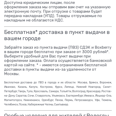
Доступна юридическим лицам, после
оформления заказа мы отправим вам счет на указанную
электронную почту. При отгрузке с товарами будет
передана накладная (УПД). Товары отгружаемые по
накладным не облагаются НДС.
Бесплатная* доставка в пункт выдачи в
вашем городе
Забрайте заказ из пункта выдачи (ПВЗ) СДЭК и Boxberry
в вашем городе бесплатно при заказе от 3000 рублей*.
Выберите удобный для Вас пункт выдачи при
оформлении заказа. Оплата осуществляется банковской
картой на сайте. * - имеются ограничения бесплатной
доставки в пункты выдачи из-за удаленности от
Москвы.
Бесплатная доставка до ПВЗ в города и их области: Москва, Брянск, Воронеж,
Иваново, Казань, Калуга, Кострома, Курск, Липецк, Нижний Новгород, Санкт-
Петербург, Тверь, Тула, Ярославль, Самара, Тольятти, Волгоград, Краснодар, Ростов-
на-Дону, Саратов, Сочи, Ставрополь, Ульяновск, Екатеринбург, Ижевск, Йошкар-Ола,
Магнитогорск, Нижнекамск, Оренбург, Пенза, Пермь, Петрозаводск, Уфа, Тюмень,
Челябинск, Псков, Набережные Челны, Сыктывкар.
Особые условия для жителей г.Вологды