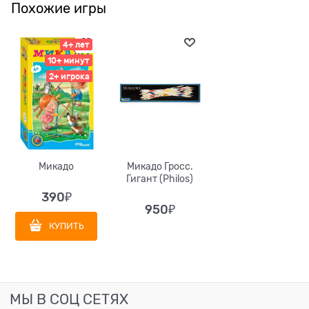
Похожие игры
4+ лет
10+ минут
2+ игрока
Микадо
Микадо Гросс.
Гигант (Philos)
390
₽
950
₽
КУПИТЬ
МЫ В СОЦ СЕТЯХ