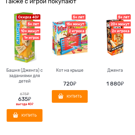
Также с игрой покупают
Скидка 40₽
5+ лет
5+ лет
5+ лет
15+ минут
20+ минут
10+ минут
2 игрока
2+ игрока
1+ игрок
Башня (Дженга) с
Кот на крыше
Дженга
заданиями для
детей
720
₽
1 880
₽
675
₽
КУПИТЬ
635
₽
выгода
40₽
КУПИТЬ