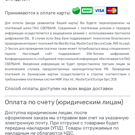
Принимаются к оплате карты:
Для оплаты (ввода реквизитов Вашей карты) Вы будете перенаправлены на
платёжный шлюз ПАО СБЕРБАНК. Соединение с платёжным шлюзом и передача
информации осуществляется в защищённом режиме с использованием протокола
шифрования SSL. В случае если Ваш банк поддерживает технологию безопасного
проведения интернет-платежей Verified By Visa, MasterCard SecureCode, MIR Accept,
J-Secure для проведения платежа также может потребоваться ввод специального
пароля. Настоящий сайт поддерживает 256-битное шифрование.
Конфиденциальность сообщаемой персональной информации обеспечивается ПАО
СБЕРБАНК. Введённая информация не будет предоставлена третьим лицам за
исключением случаев, предусмотренных законодательством РФ. Проведение
платежей по банковским картам осуществляется в строгом соответствии с
требованиями платёжных систем МИР, Visa Int., MasterCard Europe Sprl, JCB.
Способ оплаты доступен на всех видах доставки.
Оплата по счету (юридическим лицам)
Доступна юридическим лицам, после
оформления заказа мы отправим вам счет на указанную
электронную почту. При отгрузке с товарами будет
передана накладная (УПД). Товары отгружаемые по
накладным не облагаются НДС.