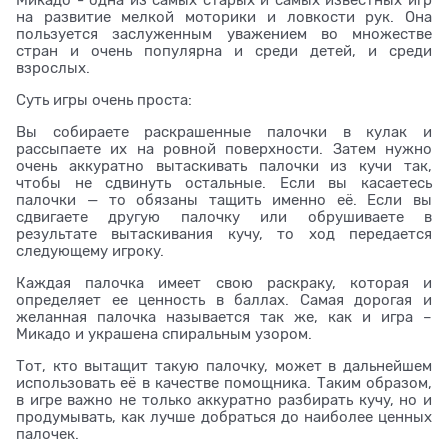
Микадо - одна из самых старых и самых известных игр
на развитие мелкой моторики и ловкости рук. Она
пользуется заслуженным уважением во множестве
стран и очень популярна и среди детей, и среди
взрослых.
Суть игры очень проста:
Вы собираете раскрашенные палочки в кулак и
рассыпаете их на ровной поверхности. Затем нужно
очень аккуратно вытаскивать палочки из кучи так,
чтобы не сдвинуть остальные. Если вы касаетесь
палочки — то обязаны тащить именно её. Если вы
сдвигаете другую палочку или обрушиваете в
результате вытаскивания кучу, то ход передается
следующему игроку.
Каждая палочка имеет свою раскраку, которая и
определяет ее ценность в баллах. Самая дорогая и
желанная палочка называется так же, как и игра –
Микадо и украшена спиральным узором.
Тот, кто вытащит такую палочку, может в дальнейшем
использовать её в качестве помощника. Таким образом,
в игре важно не только аккуратно разбирать кучу, но и
продумывать, как лучше добраться до наиболее ценных
палочек.