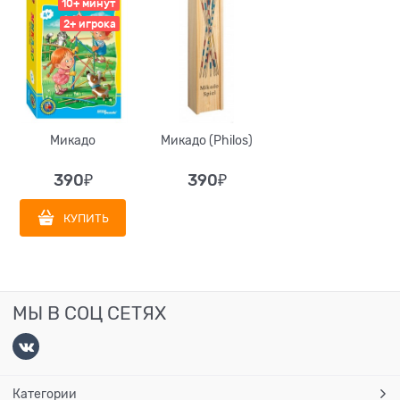
10+ минут
2+ игрока
Микадо
Микадо (Philos)
390
₽
390
₽
КУПИТЬ
МЫ В СОЦ СЕТЯХ
Категории