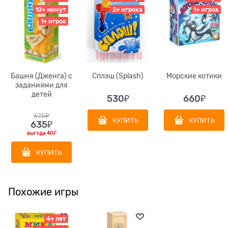
10+ минут
2+ игрока
1+ игрок
1+ игрок
Башня (Дженга) с
Сплэш (Splash)
Морские котики
заданиями для
детей
530
₽
660
₽
675
₽
КУПИТЬ
КУПИТЬ
635
₽
выгода
40₽
КУПИТЬ
Похожие игры
4+ лет