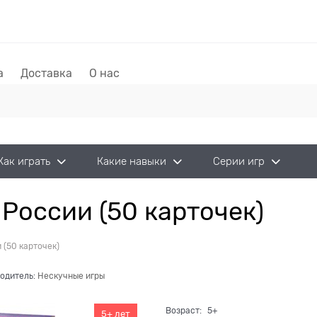
а
Доставка
О нас
Как играть
Какие навыки
Серии игр
России (50 карточек)
(50 карточек)
одитель:
Нескучные игры
Возраст:
5+
5+ лет