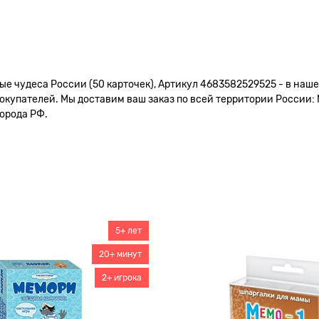
е чудеса России (50 карточек), Артикул 4683582529525 - в наше
окупателей. Мы доставим ваш заказ по всей территории России: 
города РФ.
5+ лет
20+ минут
2+ игрока