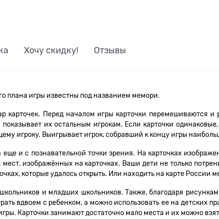
ка
Хочу скидку!
Отзывы
ого плана игры известны под названием мемори.
 пар карточек. Перед началом игры карточки перемешиваются и
и показывает их остальным игрокам. Если карточки одинаковые, 
щему игроку. Выигрывает игрок, собравший к концу игры наиболь
еще и с познавательной точки зрения. На карточках изображе
ех мест, изображённых на карточках. Ваши дети не только потре
очках, которые удалось открыть. Или находить на карте России 
дошкольников и младших школьников. Также, благодаря рисункам
ать вдвоем с ребенком, а можно использовать ее на детских пра
игры. Карточки занимают достаточно мало места и их можно взять