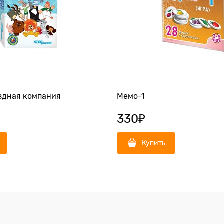
здная компания
Мемо-1
330
₽
Купить