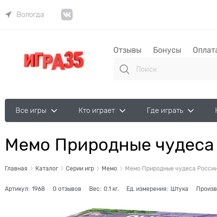
Вологда
Отзывы
Бонусы
Оплат
Все игры
Кто играет
Где играть
Мемо Природные чудеса 
Главная
Каталог
Серии игр
Мемо
Мемо Природные чудеса России 
Артикул:
1968
0 отзывов
Вес:
0.1
кг.
Ед. измерения:
Штука
Произв