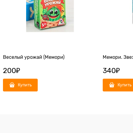
Веселый урожай (Мемори)
Мемори. Зве
200
₽
340
₽
Купить
Купить