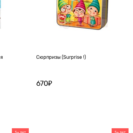
ия
Сюрпризы (Surprise !)
670
₽
5+ лет
5+ лет