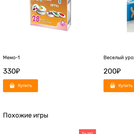
Мемо-1
Веселый уро
330
₽
200
₽
Купить
Купить
Похожие игры
5+ лет