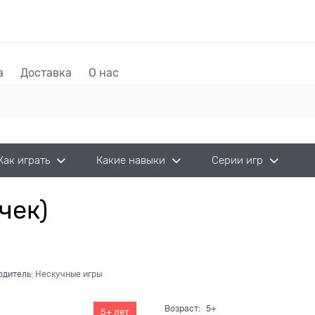
а
Доставка
О нас
Как играть
Какие навыки
Серии игр
чек)
одитель:
Нескучные игры
Возраст:
5+
5+ лет