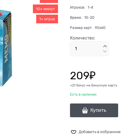
Игроков:
1-4
10+ минут
Время:
10-20
1+ игрок
Размер карт:
90x60
Количество:
209
₽
+21 бонус на бонусную карту
Есть в наличии
Купить
Добавить в избранное