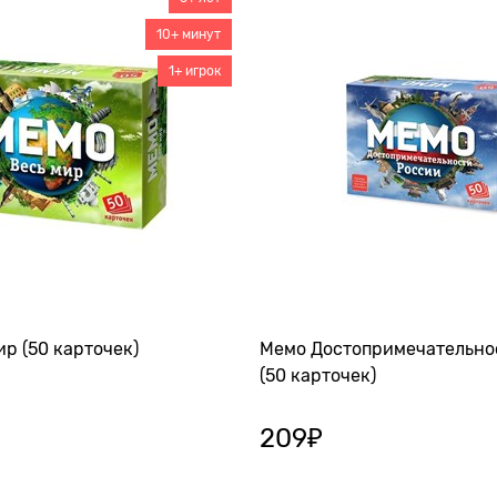
10+ минут
1+ игрок
р (50 карточек)
Мемо Достопримечательно
(50 карточек)
209
₽