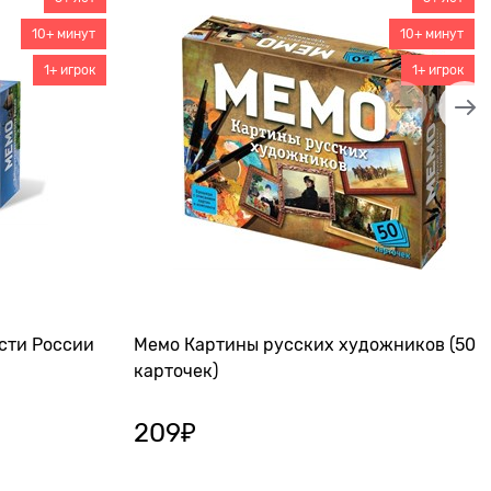
10+ минут
10+ минут
1+ игрок
1+ игрок
сти России
Мемо Картины русских художников (50
карточек)
209
₽