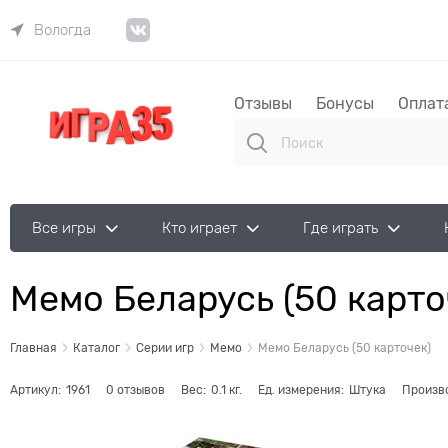
Вологда
Отзывы
Бонусы
Оплат
Все игры
Кто играет
Где играть
Мемо Беларусь (50 карто
Главная
Каталог
Серии игр
Мемо
Мемо Беларусь (50 карточек)
Артикул:
1961
0 отзывов
Вес:
0.1
кг.
Ед. измерения:
Штука
Произв