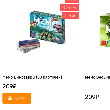
10+ минут
1+ игрок
Мемо Динозавры (50 карточек)
Мемо Весь ми
209
₽
209
₽
Купить