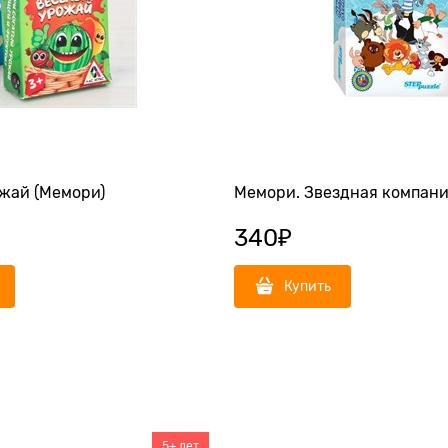
жай (Мемори)
Мемори. Звездная компан
340
₽
Купить
5+ лет