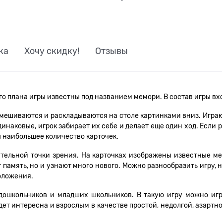
ка
Хочу скидку!
Отзывы
о плана игры известны под названием мемори. В состав игры вход
мешиваются и раскладываются на столе картинками вниз. Играют
инаковые, игрок забирает их себе и делает еще один ход. Если р
ы наибольшее количество карточек.
тельной точки зрения. На карточках изображены известные мес
память, но и узнают много нового. Можно разнообразить игру, 
положения.
 дошкольников и младших школьников. В такую игру можно игр
удет интересна и взрослым в качестве простой, недолгой, азарт