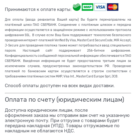
Принимаются к оплате карты:
Для оплаты (ввода реквизитов Вашей карты) Вы будете перенаправлены на
платёжный шлюз ПАО СБЕРБАНК. Соединение с платёжным шлюзом и передача
информации осуществляется в защищённом режиме с использованием протокола
шифрования SSL. В случае если Ваш банк поддерживает технологию безопасного
проведения интернет-платежей Verified By Visa, MasterCard SecureCode, MIR Accept,
J-Secure для проведения платежа также может потребоваться ввод специального
пароля. Настоящий сайт поддерживает 256-битное шифрование.
Конфиденциальность сообщаемой персональной информации обеспечивается ПАО
СБЕРБАНК. Введённая информация не будет предоставлена третьим лицам за
исключением случаев, предусмотренных законодательством РФ. Проведение
платежей по банковским картам осуществляется в строгом соответствии с
требованиями платёжных систем МИР, Visa Int., MasterCard Europe Sprl, JCB.
Способ оплаты доступен на всех видах доставки.
Оплата по счету (юридическим лицам)
Доступна юридическим лицам, после
оформления заказа мы отправим вам счет на указанную
электронную почту. При отгрузке с товарами будет
передана накладная (УПД). Товары отгружаемые по
накладным не облагаются НДС.