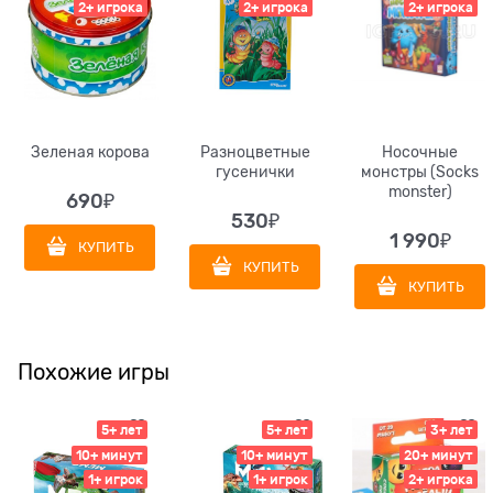
2+ игрока
2+ игрока
2+ игрока
Зеленая корова
Разноцветные
Носочные
гусенички
монстры (Socks
monster)
690
₽
530
₽
1 990
₽
КУПИТЬ
КУПИТЬ
КУПИТЬ
Похожие игры
5+ лет
5+ лет
3+ лет
10+ минут
10+ минут
20+ минут
1+ игрок
1+ игрок
2+ игрока