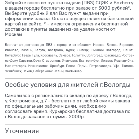
Забрайте заказ из пункта выдачи (ПВЗ) СДЭК и Boxberry
в вашем городе бесплатно при заказе от 3000 рублей*.
Выберите удобный для Вас пункт выдачи при
оформлении заказа. Оплата осуществляется банковской
картой на сайте. * - имеются ограничения бесплатной
доставки в пункты выдачи из-за удаленности от
Москвы.
Бесплатная доставка до ПВЗ в города и их области: Москва, Брянск, Воронеж,
Иваново, Казань, Калуга, Кострома, Курск, Липецк, Нижний Новгород, Санкт-
Петербург, Тверь, Тула, Ярославль, Самара, Тольятти, Волгоград, Краснодар, Ростов-
на-Дону, Саратов, Сочи, Ставрополь, Ульяновск, Екатеринбург, Ижевск, Йошкар-Ола,
Магнитогорск, Нижнекамск, Оренбург, Пенза, Пермь, Петрозаводск, Уфа, Тюмень,
Челябинск, Псков, Набережные Челны, Сыктывкар.
Особые условия для жителей г.Вологды
Самовывоз с регионального склада по адресу г.Вологда,
у.Костромская, д.7 - бесплатно от любой суммы заказа
по официальным рабочим дням, необходимо
согласовать время. Курьерская бесплатная доставка по
г.Вологде заказов от суммы 2000р.
Уточнения