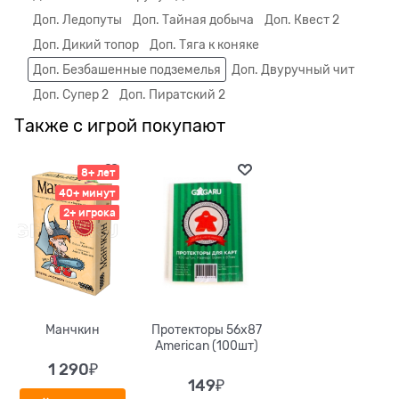
Доп. Ледопуты
Доп. Тайная добыча
Доп. Квест 2
Доп. Дикий топор
Доп. Тяга к коняке
Доп. Безбашенные подземелья
Доп. Двуручный чит
Доп. Супер 2
Доп. Пиратский 2
Также с игрой покупают
8+ лет
40+ минут
2+ игрока
Манчкин
Протекторы 56x87
American (100шт)
1 290
₽
149
₽