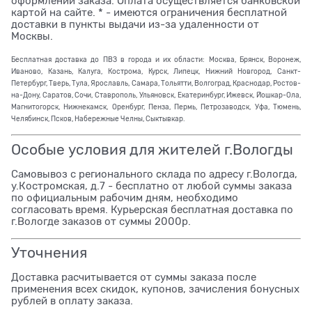
оформлении заказа. Оплата осуществляется банковской
картой на сайте. * - имеются ограничения бесплатной
доставки в пункты выдачи из-за удаленности от
Москвы.
Бесплатная доставка до ПВЗ в города и их области: Москва, Брянск, Воронеж,
Иваново, Казань, Калуга, Кострома, Курск, Липецк, Нижний Новгород, Санкт-
Петербург, Тверь, Тула, Ярославль, Самара, Тольятти, Волгоград, Краснодар, Ростов-
на-Дону, Саратов, Сочи, Ставрополь, Ульяновск, Екатеринбург, Ижевск, Йошкар-Ола,
Магнитогорск, Нижнекамск, Оренбург, Пенза, Пермь, Петрозаводск, Уфа, Тюмень,
Челябинск, Псков, Набережные Челны, Сыктывкар.
Особые условия для жителей г.Вологды
Самовывоз с регионального склада по адресу г.Вологда,
у.Костромская, д.7 - бесплатно от любой суммы заказа
по официальным рабочим дням, необходимо
согласовать время. Курьерская бесплатная доставка по
г.Вологде заказов от суммы 2000р.
Уточнения
Доставка расчитывается от суммы заказа после
применения всех скидок, купонов, зачисления бонусных
рублей в оплату заказа.