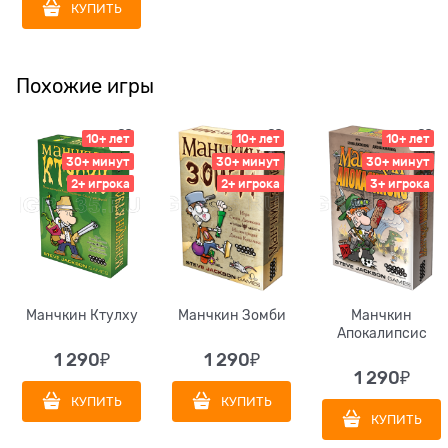
КУПИТЬ
Похожие игры
10+ лет
10+ лет
10+ лет
30+ минут
30+ минут
30+ минут
2+ игрока
2+ игрока
3+ игрока
Манчкин Ктулху
Манчкин Зомби
Манчкин
Апокалипсис
1 290
₽
1 290
₽
1 290
₽
КУПИТЬ
КУПИТЬ
КУПИТЬ