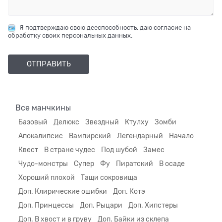
Я подтверждаю свою дееспособность, даю согласие на
обработку своих персональных данных.
Все манчкины
Базовый
Делюкс
Звездный
Ктулху
Зомби
Апокалипсис
Вампирский
Легендарный
Начало
Квест
В стране чудес
Под шубой
Замес
Чудо-монстры
Супер
Фу
Пиратский
В осаде
Хороший плохой
Тащи сокровища
Доп. Клирические ошибки
Доп. Котэ
Доп. Принцессы
Доп. Рыцари
Доп. Хипстеры
Доп. В хвост и в груву
Доп. Байки из склепа