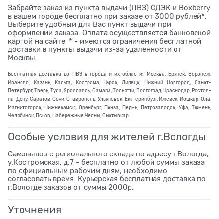
Забрайте заказ из пункта выдачи (ПВЗ) СДЭК и Boxberry
в вашем городе бесплатно при заказе от 3000 рублей*.
Выберите удобный для Вас пункт выдачи при
оформлении заказа. Оплата осуществляется банковской
картой на сайте. * - имеются ограничения бесплатной
доставки в пункты выдачи из-за удаленности от
Москвы.
Бесплатная доставка до ПВЗ в города и их области: Москва, Брянск, Воронеж,
Иваново, Казань, Калуга, Кострома, Курск, Липецк, Нижний Новгород, Санкт-
Петербург, Тверь, Тула, Ярославль, Самара, Тольятти, Волгоград, Краснодар, Ростов-
на-Дону, Саратов, Сочи, Ставрополь, Ульяновск, Екатеринбург, Ижевск, Йошкар-Ола,
Магнитогорск, Нижнекамск, Оренбург, Пенза, Пермь, Петрозаводск, Уфа, Тюмень,
Челябинск, Псков, Набережные Челны, Сыктывкар.
Особые условия для жителей г.Вологды
Самовывоз с регионального склада по адресу г.Вологда,
у.Костромская, д.7 - бесплатно от любой суммы заказа
по официальным рабочим дням, необходимо
согласовать время. Курьерская бесплатная доставка по
г.Вологде заказов от суммы 2000р.
Уточнения