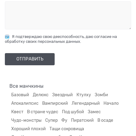
Я подтверждаю свою дееспособность, даю согласие на
обработку своих персональных данных.
Все манчкины
Базовый
Делюкс
Звездный
Ктулху
Зомби
Апокалипсис
Вампирский
Легендарный
Начало
Квест
В стране чудес
Под шубой
Замес
Чудо-монстры
Супер
Фу
Пиратский
В осаде
Хороший плохой
Тащи сокровища