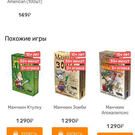
American (100шт)
149
₽
Похожие игры
10+ лет
10+ лет
10+ лет
30+ минут
30+ минут
30+ минут
2+ игрока
2+ игрока
3+ игрока
Манчкин Ктулху
Манчкин Зомби
Манчкин
Апокалипсис
1 290
₽
1 290
₽
1 290
₽
КУПИТЬ
КУПИТЬ