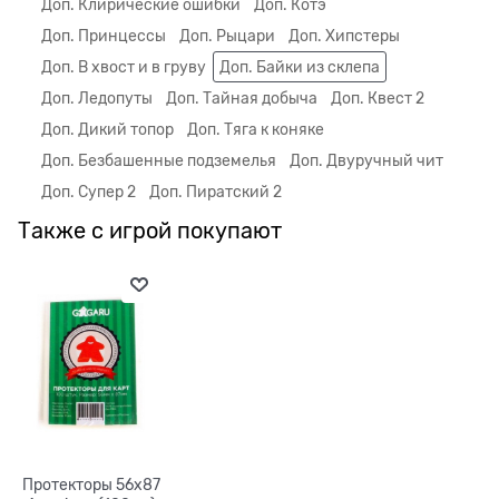
Доп. Клирические ошибки
Доп. Котэ
Доп. Принцессы
Доп. Рыцари
Доп. Хипстеры
Доп. В хвост и в груву
Доп. Байки из склепа
Доп. Ледопуты
Доп. Тайная добыча
Доп. Квест 2
Доп. Дикий топор
Доп. Тяга к коняке
Доп. Безбашенные подземелья
Доп. Двуручный чит
Доп. Супер 2
Доп. Пиратский 2
Также с игрой покупают
Протекторы 56x87