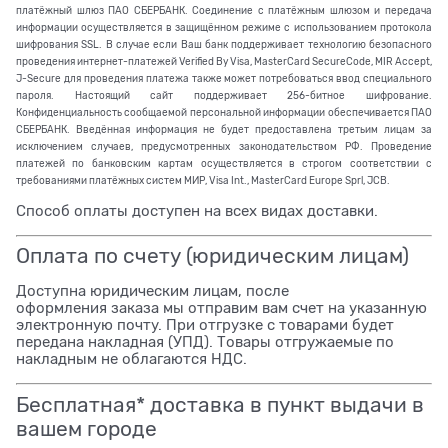
платёжный шлюз ПАО СБЕРБАНК. Соединение с платёжным шлюзом и передача
информации осуществляется в защищённом режиме с использованием протокола
шифрования SSL. В случае если Ваш банк поддерживает технологию безопасного
проведения интернет-платежей Verified By Visa, MasterCard SecureCode, MIR Accept,
J-Secure для проведения платежа также может потребоваться ввод специального
пароля. Настоящий сайт поддерживает 256-битное шифрование.
Конфиденциальность сообщаемой персональной информации обеспечивается ПАО
СБЕРБАНК. Введённая информация не будет предоставлена третьим лицам за
исключением случаев, предусмотренных законодательством РФ. Проведение
платежей по банковским картам осуществляется в строгом соответствии с
требованиями платёжных систем МИР, Visa Int., MasterCard Europe Sprl, JCB.
Способ оплаты доступен на всех видах доставки.
Оплата по счету (юридическим лицам)
Доступна юридическим лицам, после
оформления заказа мы отправим вам счет на указанную
электронную почту. При отгрузке с товарами будет
передана накладная (УПД). Товары отгружаемые по
накладным не облагаются НДС.
Бесплатная* доставка в пункт выдачи в
вашем городе