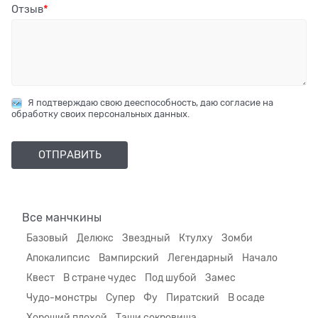
Отзыв
Я подтверждаю свою дееспособность, даю согласие на
обработку своих персональных данных.
Все манчкины
Базовый
Делюкс
Звездный
Ктулху
Зомби
Апокалипсис
Вампирский
Легендарный
Начало
Квест
В стране чудес
Под шубой
Замес
Чудо-монстры
Супер
Фу
Пиратский
В осаде
Хороший плохой
Тащи сокровища