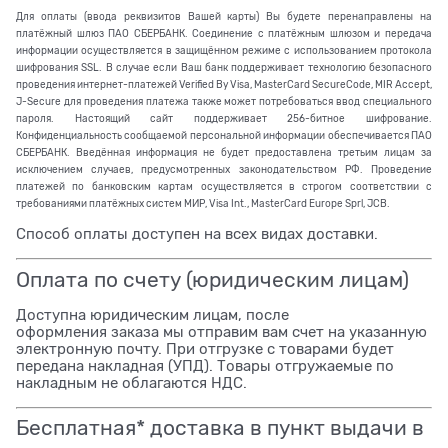
Для оплаты (ввода реквизитов Вашей карты) Вы будете перенаправлены на
платёжный шлюз ПАО СБЕРБАНК. Соединение с платёжным шлюзом и передача
информации осуществляется в защищённом режиме с использованием протокола
шифрования SSL. В случае если Ваш банк поддерживает технологию безопасного
проведения интернет-платежей Verified By Visa, MasterCard SecureCode, MIR Accept,
J-Secure для проведения платежа также может потребоваться ввод специального
пароля. Настоящий сайт поддерживает 256-битное шифрование.
Конфиденциальность сообщаемой персональной информации обеспечивается ПАО
СБЕРБАНК. Введённая информация не будет предоставлена третьим лицам за
исключением случаев, предусмотренных законодательством РФ. Проведение
платежей по банковским картам осуществляется в строгом соответствии с
требованиями платёжных систем МИР, Visa Int., MasterCard Europe Sprl, JCB.
Способ оплаты доступен на всех видах доставки.
Оплата по счету (юридическим лицам)
Доступна юридическим лицам, после
оформления заказа мы отправим вам счет на указанную
электронную почту. При отгрузке с товарами будет
передана накладная (УПД). Товары отгружаемые по
накладным не облагаются НДС.
Бесплатная* доставка в пункт выдачи в