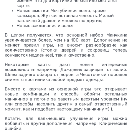
именем, что для картинки не хватило места на
карте;
Новые шмотки: Меч убиения всего, кроме
кальмаров, Жуткая вставная челюсть, Милый
наплечный дракон и множество других;
Новые заклинания и зелья.
В целом получается, что основной набор Манчкина
увеличивается более, чем на 100 карт. Дополнение не
меняет правил игры, но вносит разнообразие как
количественно (стопки дверей и сокровищ теперь
кончаются медленнее), так и качественно.
Некоторые карты дают новые интересные
возможности: например, Дождевик защищает от зелий,
Шлем заднего обзора от воров, а Чесоточный порошок
снимет с противника любой предмет одежды.
Вместе с картами из основной игры это открывает
новые комбинации и способы обойти остальных
манчкинов в погоне за заветным десятым уровнем (ну
или способы насолить другим в самый ответственный
момент, как и подобает настоящему манчкину =) ).
Кстати, для дальнейшего улучшения игры можно
добавить и другие дополнения, например: Клирические
ошибки.