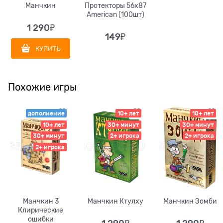
Манчкин
Протекторы 56x87
American (100шт)
1 290
₽
149
₽
КУПИТЬ
Похожие игры
дополнение
10+ лет
10+ лет
10+ лет
30+ минут
30+ минут
30+ минут
2+ игрока
2+ игрока
2+ игрока
Манчкин 3
Манчкин Ктулху
Манчкин Зомби
Клирические
ошибки