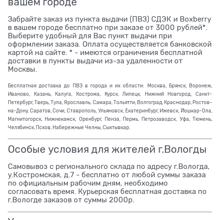
вашем городе
Забрайте заказ из пункта выдачи (ПВЗ) СДЭК и Boxberry
в вашем городе бесплатно при заказе от 3000 рублей*.
Выберите удобный для Вас пункт выдачи при
оформлении заказа. Оплата осуществляется банковской
картой на сайте. * - имеются ограничения бесплатной
доставки в пункты выдачи из-за удаленности от
Москвы.
Бесплатная доставка до ПВЗ в города и их области: Москва, Брянск, Воронеж,
Иваново, Казань, Калуга, Кострома, Курск, Липецк, Нижний Новгород, Санкт-
Петербург, Тверь, Тула, Ярославль, Самара, Тольятти, Волгоград, Краснодар, Ростов-
на-Дону, Саратов, Сочи, Ставрополь, Ульяновск, Екатеринбург, Ижевск, Йошкар-Ола,
Магнитогорск, Нижнекамск, Оренбург, Пенза, Пермь, Петрозаводск, Уфа, Тюмень,
Челябинск, Псков, Набережные Челны, Сыктывкар.
Особые условия для жителей г.Вологды
Самовывоз с регионального склада по адресу г.Вологда,
у.Костромская, д.7 - бесплатно от любой суммы заказа
по официальным рабочим дням, необходимо
согласовать время. Курьерская бесплатная доставка по
г.Вологде заказов от суммы 2000р.