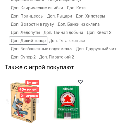
Доп. Клирические ошибки
Доп. Котэ
Доп. Принцессы
Доп. Рыцари
Доп. Хипстеры
Доп. В хвост и в груву
Доп. Байки из склепа
Доп. Ледопуты
Доп. Тайная добыча
Доп. Квест 2
Доп. Дикий топор
Доп. Тяга к коняке
Доп. Безбашенные подземелья
Доп. Двуручный чит
Доп. Супер 2
Доп. Пиратский 2
Также с игрой покупают
8+ лет
40+ минут
2+ игрока