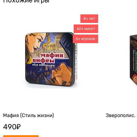
Похожие игры
8+ лет
60+ минут
6+ игроков
Мафия (Стиль жизни)
Зверополис.
490
₽