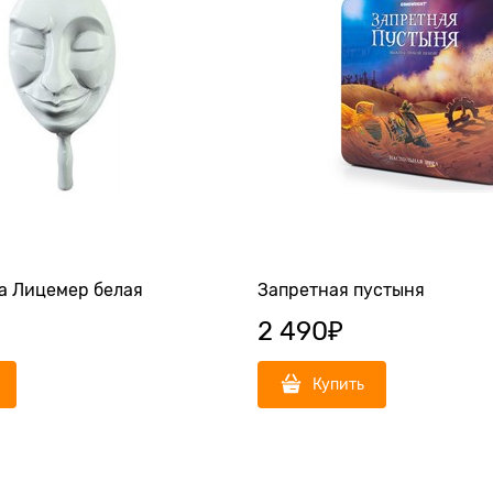
а Лицемер белая
Запретная пустыня
2 490
₽
Купить