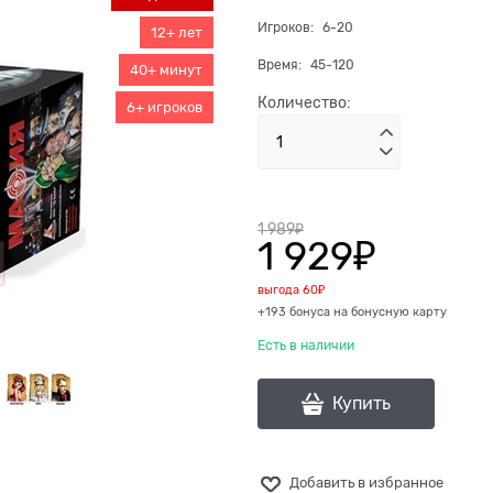
Игроков:
6-20
12+ лет
Время:
45-120
40+ минут
Количество:
6+ игроков
1 989
₽
1 929
₽
выгода
60₽
+193 бонуса на бонусную карту
Есть в наличии
Купить
Добавить в избранное