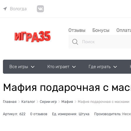
Вологда
Отзывы
Бонусы
Оплат
Все игры
Кто играет
Где играть
Мафия подарочная с ма
Главная
Каталог
Серии игр
Мафия
Мафия подарочная с масками
Артикул:
622
0 отзывов
Ед. измерения:
Штука
Производитель:
Неск