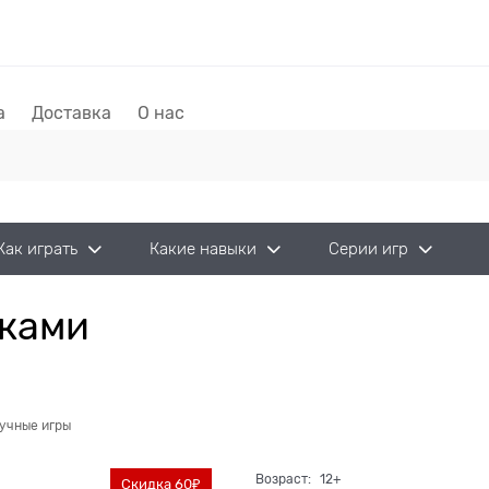
а
Доставка
О нас
Как играть
Какие навыки
Серии игр
сками
учные игры
Возраст:
12+
Скидка 60₽