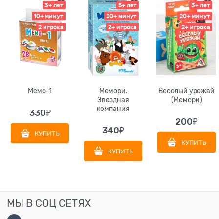
3+ лет
5+ лет
3+ лет
10+ минут
20+ минут
20+ минут
2 игрока
2+ игрока
2+ игрока
Мемо-1
Мемори.
Веселый урожай
Звездная
(Мемори)
компания
330
₽
200
₽
340
₽
КУПИТЬ
КУПИТЬ
КУПИТЬ
МЫ В СОЦ СЕТЯХ