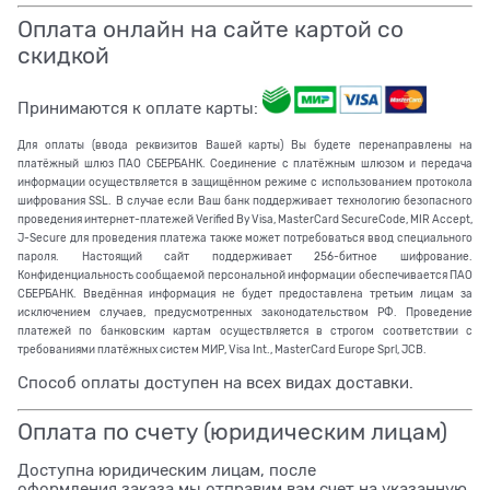
Оплата онлайн на сайте картой со
скидкой
Принимаются к оплате карты:
Для оплаты (ввода реквизитов Вашей карты) Вы будете перенаправлены на
платёжный шлюз ПАО СБЕРБАНК. Соединение с платёжным шлюзом и передача
информации осуществляется в защищённом режиме с использованием протокола
шифрования SSL. В случае если Ваш банк поддерживает технологию безопасного
проведения интернет-платежей Verified By Visa, MasterCard SecureCode, MIR Accept,
J-Secure для проведения платежа также может потребоваться ввод специального
пароля. Настоящий сайт поддерживает 256-битное шифрование.
Конфиденциальность сообщаемой персональной информации обеспечивается ПАО
СБЕРБАНК. Введённая информация не будет предоставлена третьим лицам за
исключением случаев, предусмотренных законодательством РФ. Проведение
платежей по банковским картам осуществляется в строгом соответствии с
требованиями платёжных систем МИР, Visa Int., MasterCard Europe Sprl, JCB.
Способ оплаты доступен на всех видах доставки.
Оплата по счету (юридическим лицам)
Доступна юридическим лицам, после
оформления заказа мы отправим вам счет на указанную