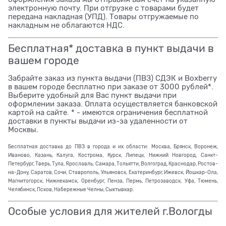
электронную почту. При отгрузке с товарами будет
передана накладная (УПД). Товары отгружаемые по
накладным не облагаются НДС.
Бесплатная* доставка в пункт выдачи в
вашем городе
Забрайте заказ из пункта выдачи (ПВЗ) СДЭК и Boxberry
в вашем городе бесплатно при заказе от 3000 рублей*.
Выберите удобный для Вас пункт выдачи при
оформлении заказа. Оплата осуществляется банковской
картой на сайте. * - имеются ограничения бесплатной
доставки в пункты выдачи из-за удаленности от
Москвы.
Бесплатная доставка до ПВЗ в города и их области: Москва, Брянск, Воронеж,
Иваново, Казань, Калуга, Кострома, Курск, Липецк, Нижний Новгород, Санкт-
Петербург, Тверь, Тула, Ярославль, Самара, Тольятти, Волгоград, Краснодар, Ростов-
на-Дону, Саратов, Сочи, Ставрополь, Ульяновск, Екатеринбург, Ижевск, Йошкар-Ола,
Магнитогорск, Нижнекамск, Оренбург, Пенза, Пермь, Петрозаводск, Уфа, Тюмень,
Челябинск, Псков, Набережные Челны, Сыктывкар.
Особые условия для жителей г.Вологды