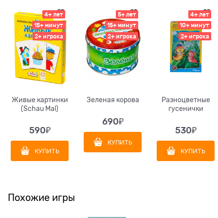
4+ лет
5+ лет
4+ лет
15+ минут
15+ минут
10+ минут
2+ игрока
2+ игрока
2+ игрока
Живые картинки
Зеленая корова
Разноцветные
(Schau Mal)
гусенички
690
₽
590
₽
530
₽
КУПИТЬ
КУПИТЬ
КУПИТЬ
Похожие игры