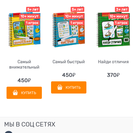
5+ лет
5+ лет
3+ лет
10+ минут
10+ минут
10+ минут
1 игрок
1 игрок
1 игрок
Самый
Самый быстрый
Найди отличия
внимательный
450
₽
370
₽
450
₽
КУПИТЬ
КУПИТЬ
МЫ В СОЦ СЕТЯХ