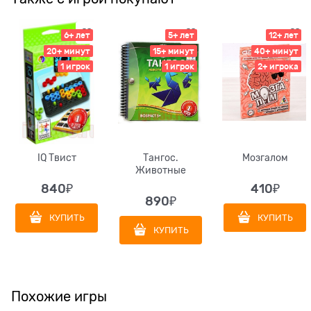
6+ лет
5+ лет
12+ лет
20+ минут
15+ минут
40+ минут
1 игрок
1 игрок
2+ игрока
IQ Твист
Тангос.
Мозгалом
Животные
840
₽
410
₽
890
₽
КУПИТЬ
КУПИТЬ
КУПИТЬ
Похожие игры