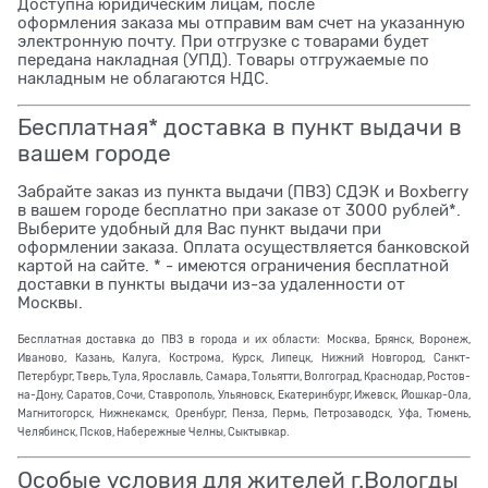
Доступна юридическим лицам, после
оформления заказа мы отправим вам счет на указанную
электронную почту. При отгрузке с товарами будет
передана накладная (УПД). Товары отгружаемые по
накладным не облагаются НДС.
Бесплатная* доставка в пункт выдачи в
вашем городе
Забрайте заказ из пункта выдачи (ПВЗ) СДЭК и Boxberry
в вашем городе бесплатно при заказе от 3000 рублей*.
Выберите удобный для Вас пункт выдачи при
оформлении заказа. Оплата осуществляется банковской
картой на сайте. * - имеются ограничения бесплатной
доставки в пункты выдачи из-за удаленности от
Москвы.
Бесплатная доставка до ПВЗ в города и их области: Москва, Брянск, Воронеж,
Иваново, Казань, Калуга, Кострома, Курск, Липецк, Нижний Новгород, Санкт-
Петербург, Тверь, Тула, Ярославль, Самара, Тольятти, Волгоград, Краснодар, Ростов-
на-Дону, Саратов, Сочи, Ставрополь, Ульяновск, Екатеринбург, Ижевск, Йошкар-Ола,
Магнитогорск, Нижнекамск, Оренбург, Пенза, Пермь, Петрозаводск, Уфа, Тюмень,
Челябинск, Псков, Набережные Челны, Сыктывкар.
Особые условия для жителей г.Вологды