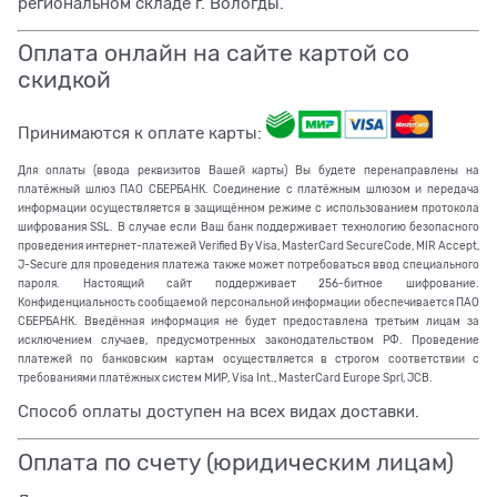
региональном складе г. Вологды.
Оплата онлайн на сайте картой со
скидкой
Принимаются к оплате карты:
Для оплаты (ввода реквизитов Вашей карты) Вы будете перенаправлены на
платёжный шлюз ПАО СБЕРБАНК. Соединение с платёжным шлюзом и передача
информации осуществляется в защищённом режиме с использованием протокола
шифрования SSL. В случае если Ваш банк поддерживает технологию безопасного
проведения интернет-платежей Verified By Visa, MasterCard SecureCode, MIR Accept,
J-Secure для проведения платежа также может потребоваться ввод специального
пароля. Настоящий сайт поддерживает 256-битное шифрование.
Конфиденциальность сообщаемой персональной информации обеспечивается ПАО
СБЕРБАНК. Введённая информация не будет предоставлена третьим лицам за
исключением случаев, предусмотренных законодательством РФ. Проведение
платежей по банковским картам осуществляется в строгом соответствии с
требованиями платёжных систем МИР, Visa Int., MasterCard Europe Sprl, JCB.
Способ оплаты доступен на всех видах доставки.
Оплата по счету (юридическим лицам)