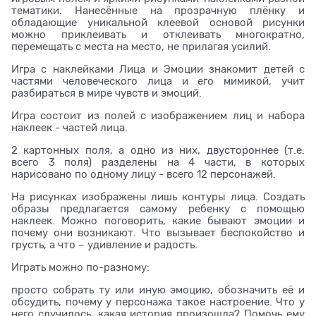
тематики. Нанесённые на прозрачную плёнку и
обладающие уникальной клеевой основой рисунки
можно приклеивать и отклеивать многократно,
перемещать с места на место, не прилагая усилий.
Игра с наклейками Лица и Эмоции знакомит детей с
частями человеческого лица и его мимикой, учит
разбираться в мире чувств и эмоций.
Игра состоит из полей с изображением лиц и набора
наклеек - частей лица.
2 картонных поля, а одно из них, двустороннее (т.е.
всего 3 поля) разделены на 4 части, в которых
нарисовано по одному лицу - всего 12 персонажей.
На рисунках изображены лишь контуры лица. Создать
образы предлагается самому ребенку с помощью
наклеек. Можно поговорить, какие бывают эмоции и
почему они возникают. Что вызывает беспокойство и
грусть, а что – удивление и радость.
Играть можно по-разному:
просто собрать ту или иную эмоцию, обозначить её и
обсудить, почему у персонажа такое настроение. Что у
него случилось, какая история произошла? Помочь ему