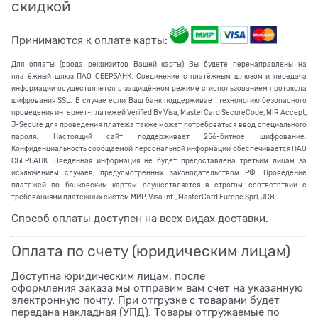
скидкой
Принимаются к оплате карты:
Для оплаты (ввода реквизитов Вашей карты) Вы будете перенаправлены на
платёжный шлюз ПАО СБЕРБАНК. Соединение с платёжным шлюзом и передача
информации осуществляется в защищённом режиме с использованием протокола
шифрования SSL. В случае если Ваш банк поддерживает технологию безопасного
проведения интернет-платежей Verified By Visa, MasterCard SecureCode, MIR Accept,
J-Secure для проведения платежа также может потребоваться ввод специального
пароля. Настоящий сайт поддерживает 256-битное шифрование.
Конфиденциальность сообщаемой персональной информации обеспечивается ПАО
СБЕРБАНК. Введённая информация не будет предоставлена третьим лицам за
исключением случаев, предусмотренных законодательством РФ. Проведение
платежей по банковским картам осуществляется в строгом соответствии с
требованиями платёжных систем МИР, Visa Int., MasterCard Europe Sprl, JCB.
Способ оплаты доступен на всех видах доставки.
Оплата по счету (юридическим лицам)
Доступна юридическим лицам, после
оформления заказа мы отправим вам счет на указанную
электронную почту. При отгрузке с товарами будет
передана накладная (УПД). Товары отгружаемые по