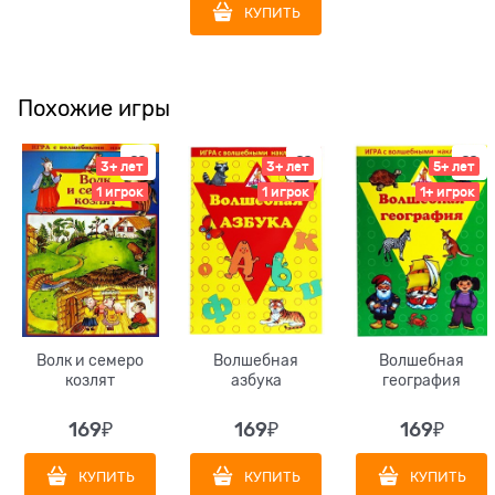
КУПИТЬ
Похожие игры
3+ лет
3+ лет
5+ лет
1 игрок
1 игрок
1+ игрок
Волк и семеро
Волшебная
Волшебная
козлят
азбука
география
169
₽
169
₽
169
₽
КУПИТЬ
КУПИТЬ
КУПИТЬ