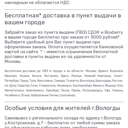
накладным не облагаются НДС.
Бесплатная* доставка в пункт выдачи в
вашем городе
Забрайте заказ из пункта выдачи (ПВЗ) СДЭК и Boxberry
в вашем городе бесплатно при заказе от 3000 рублей*.
Выберите удобный для Вас пункт выдачи при
оформлении заказа. Оплата осуществляется банковской
картой на сайте. * - имеются ограничения бесплатной
доставки в пункты выдачи из-за удаленности от
Москвы.
Бесплатная доставка до ПВЗ в города и их области: Москва, Брянск, Воронеж,
Иваново, Казань, Калуга, Кострома, Курск, Липецк, Нижний Новгород, Санкт-
Петербург, Тверь, Тула, Ярославль, Самара, Тольятти, Волгоград, Краснодар, Ростов-
на-Дону, Саратов, Сочи, Ставрополь, Ульяновск, Екатеринбург, Ижевск, Йошкар-Ола,
Магнитогорск, Нижнекамск, Оренбург, Пенза, Пермь, Петрозаводск, Уфа, Тюмень,
Челябинск, Псков, Набережные Челны, Сыктывкар.
Особые условия для жителей г.Вологды
Самовывоз с регионального склада по адресу г.Вологда,
у.Костромская, д.7 - бесплатно от любой суммы заказа
по официальным рабочим дням, необходимо