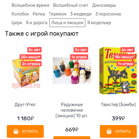
Волшебное время
Волшебный счет
Динозавры
Колобок
Репка
Теремок
3 медведя
3 поросенка
Цирк
Я и дорога
Лица и эмоции
Я модельер
Также с игрой покупают
5+ лет
3+ лет
6+ лет
20+ минут
1+ игрок
15+ минут
2+ игрока
1+ игрок
Друг-Утюг
Радужные
Твистер (Бэмби)
человечки
(эмоции) 10 шт.
1 180
₽
399
₽
669
₽
КУПИТЬ
КУПИТЬ