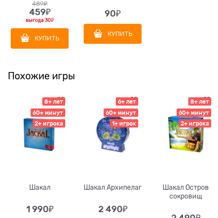
489
₽
459
₽
90
₽
выгода
30₽
КУПИТЬ
КУПИТЬ
Похожие игры
8+ лет
6+ лет
8+ лет
60+ минут
60+ минут
60+ минут
2+ игрока
1+ игрок
2+ игрока
Шакал
Шакал Архипелаг
Шакал Остров
сокровищ
1 990
₽
2 490
₽
2 490
₽