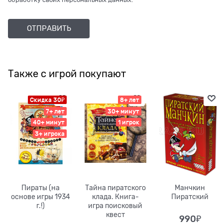
Также с игрой покупают
Скидка 30₽
8+ лет
7+ лет
30+ минут
40+ минут
1 игрок
3+ игрока
Пираты (на
Тайна пиратского
Манчкин
основе игры 1934
клада. Книга-
Пиратский
г.!)
игра поисковый
квест
990
₽