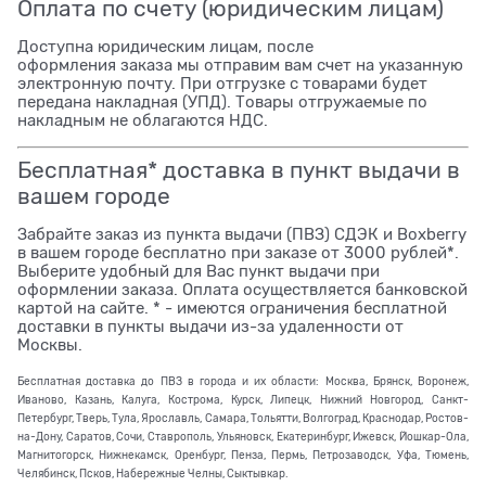
Оплата по счету (юридическим лицам)
Доступна юридическим лицам, после
оформления заказа мы отправим вам счет на указанную
электронную почту. При отгрузке с товарами будет
передана накладная (УПД). Товары отгружаемые по
накладным не облагаются НДС.
Бесплатная* доставка в пункт выдачи в
вашем городе
Забрайте заказ из пункта выдачи (ПВЗ) СДЭК и Boxberry
в вашем городе бесплатно при заказе от 3000 рублей*.
Выберите удобный для Вас пункт выдачи при
оформлении заказа. Оплата осуществляется банковской
картой на сайте. * - имеются ограничения бесплатной
доставки в пункты выдачи из-за удаленности от
Москвы.
Бесплатная доставка до ПВЗ в города и их области: Москва, Брянск, Воронеж,
Иваново, Казань, Калуга, Кострома, Курск, Липецк, Нижний Новгород, Санкт-
Петербург, Тверь, Тула, Ярославль, Самара, Тольятти, Волгоград, Краснодар, Ростов-
на-Дону, Саратов, Сочи, Ставрополь, Ульяновск, Екатеринбург, Ижевск, Йошкар-Ола,
Магнитогорск, Нижнекамск, Оренбург, Пенза, Пермь, Петрозаводск, Уфа, Тюмень,
Челябинск, Псков, Набережные Челны, Сыктывкар.