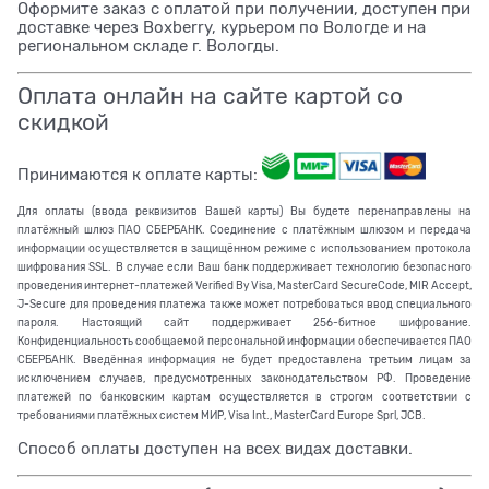
Оформите заказ с оплатой при получении, доступен при
доставке через Boxberry, курьером по Вологде и на
региональном складе г. Вологды.
Оплата онлайн на сайте картой со
скидкой
Принимаются к оплате карты:
Для оплаты (ввода реквизитов Вашей карты) Вы будете перенаправлены на
платёжный шлюз ПАО СБЕРБАНК. Соединение с платёжным шлюзом и передача
информации осуществляется в защищённом режиме с использованием протокола
шифрования SSL. В случае если Ваш банк поддерживает технологию безопасного
проведения интернет-платежей Verified By Visa, MasterCard SecureCode, MIR Accept,
J-Secure для проведения платежа также может потребоваться ввод специального
пароля. Настоящий сайт поддерживает 256-битное шифрование.
Конфиденциальность сообщаемой персональной информации обеспечивается ПАО
СБЕРБАНК. Введённая информация не будет предоставлена третьим лицам за
исключением случаев, предусмотренных законодательством РФ. Проведение
платежей по банковским картам осуществляется в строгом соответствии с
требованиями платёжных систем МИР, Visa Int., MasterCard Europe Sprl, JCB.
Способ оплаты доступен на всех видах доставки.