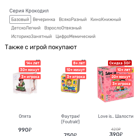
Серия Крокодил
Базовый
Вечеринка
ВсякоРазный
КиноКнижный
ДетскоЛегкий
ВзрослоОтвязный
ИсторикоЗанятный
ЦифроМемический
Также с игрой покупают
14+ лет
8+ лет
Скидка 30₽
30+ минут
10+ минут
10+ лет
3+ игрока
3+ игрока
20+ минут
3+ игрока
Опята
Фаутрак!
Love is.. Шалости
(Foutrak!)
990
₽
420
₽
390
₽
750
₽