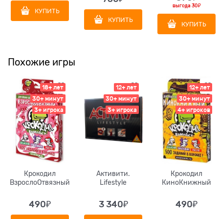
выгода
30₽
КУПИТЬ
КУПИТЬ
КУПИТЬ
Похожие игры
18+ лет
12+ лет
12+ лет
30+ минут
30+ минут
30+ минут
3+ игрока
3+ игрока
4+ игроков
Крокодил
Активити.
Крокодил
ВзрослоОтвязный
Lifestyle
КиноКнижный
490
₽
3 340
₽
490
₽