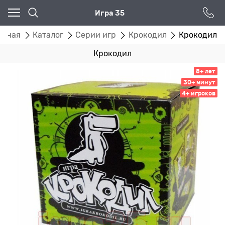
Игра 35
авная
Каталог
Серии игр
Крокодил
Крокодил
Крокодил
8+ лет
30+ минут
4+ игроков