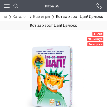
Игра 35
вная
Каталог
Все игры
Кот за хвост Цап! Делюкс
Кот за хвост Цап! Делюкс
6+ лет
10+ минут
2+ игрока