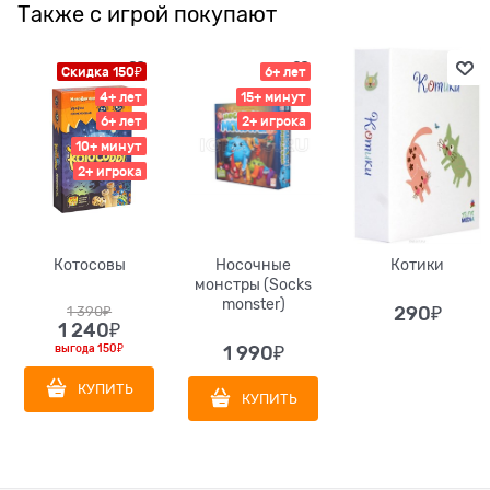
Также с игрой покупают
Скидка 150₽
6+ лет
4+ лет
15+ минут
6+ лет
2+ игрока
10+ минут
2+ игрока
Котосовы
Носочные
Котики
монстры (Socks
monster)
1 390
₽
290
₽
1 240
₽
выгода
150₽
1 990
₽
КУПИТЬ
КУПИТЬ