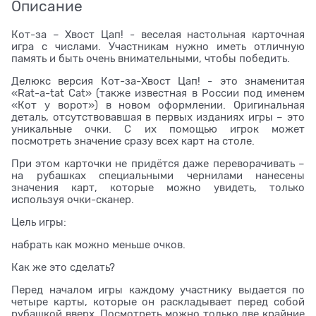
Описание
Кот-за – Хвост Цап! - веселая настольная карточная
игра с числами. Участникам нужно иметь отличную
память и быть очень внимательными, чтобы победить.
Делюкс версия Кот-за-Хвост Цап! - это знаменитая
«Rat-a-tat Cat» (также известная в России под именем
«Кот у ворот») в новом оформлении. Оригинальная
деталь, отсутствовавшая в первых изданиях игры – это
уникальные очки. С их помощью игрок может
посмотреть значение сразу всех карт на столе.
При этом карточки не придётся даже переворачивать –
на рубашках специальными чернилами нанесены
значения карт, которые можно увидеть, только
используя очки-сканер.
Цель игры:
набрать как можно меньше очков.
Как же это сделать?
Перед началом игры каждому участнику выдается по
четыре карты, которые он раскладывает перед собой
рубашкой вверх. Посмотреть можно только две крайние