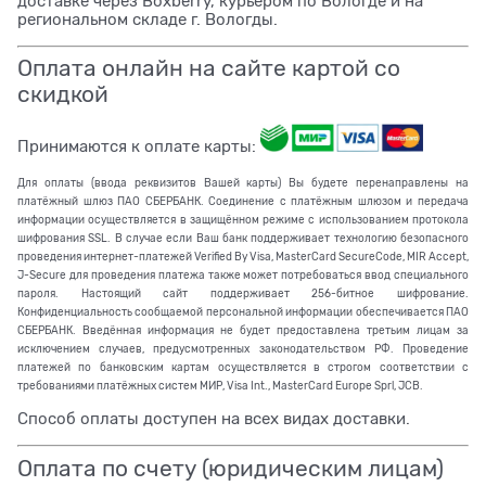
доставке через Boxberry, курьером по Вологде и на
региональном складе г. Вологды.
Оплата онлайн на сайте картой со
скидкой
Принимаются к оплате карты:
Для оплаты (ввода реквизитов Вашей карты) Вы будете перенаправлены на
платёжный шлюз ПАО СБЕРБАНК. Соединение с платёжным шлюзом и передача
информации осуществляется в защищённом режиме с использованием протокола
шифрования SSL. В случае если Ваш банк поддерживает технологию безопасного
проведения интернет-платежей Verified By Visa, MasterCard SecureCode, MIR Accept,
J-Secure для проведения платежа также может потребоваться ввод специального
пароля. Настоящий сайт поддерживает 256-битное шифрование.
Конфиденциальность сообщаемой персональной информации обеспечивается ПАО
СБЕРБАНК. Введённая информация не будет предоставлена третьим лицам за
исключением случаев, предусмотренных законодательством РФ. Проведение
платежей по банковским картам осуществляется в строгом соответствии с
требованиями платёжных систем МИР, Visa Int., MasterCard Europe Sprl, JCB.
Способ оплаты доступен на всех видах доставки.
Оплата по счету (юридическим лицам)