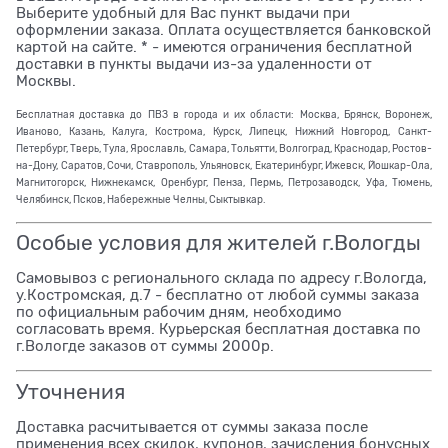
Выберите удобный для Вас пункт выдачи при
оформлении заказа. Оплата осуществляется банковской
картой на сайте. * - имеются ограничения бесплатной
доставки в пункты выдачи из-за удаленности от
Москвы.
Бесплатная доставка до ПВЗ в города и их области: Москва, Брянск, Воронеж,
Иваново, Казань, Калуга, Кострома, Курск, Липецк, Нижний Новгород, Санкт-
Петербург, Тверь, Тула, Ярославль, Самара, Тольятти, Волгоград, Краснодар, Ростов-
на-Дону, Саратов, Сочи, Ставрополь, Ульяновск, Екатеринбург, Ижевск, Йошкар-Ола,
Магнитогорск, Нижнекамск, Оренбург, Пенза, Пермь, Петрозаводск, Уфа, Тюмень,
Челябинск, Псков, Набережные Челны, Сыктывкар.
Особые условия для жителей г.Вологды
Самовывоз с регионального склада по адресу г.Вологда,
у.Костромская, д.7 - бесплатно от любой суммы заказа
по официальным рабочим дням, необходимо
согласовать время. Курьерская бесплатная доставка по
г.Вологде заказов от суммы 2000р.
Уточнения
Доставка расчитывается от суммы заказа после
применения всех скидок, купонов, зачисления бонусных