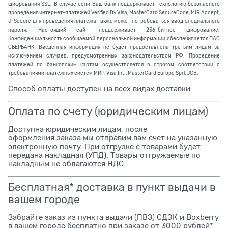
шифрования SSL. В случае если Ваш банк поддерживает технологию безопасного
проведения интернет-платежей Verified By Visa, MasterCard SecureCode, MIR Accept,
J-Secure для проведения платежа также может потребоваться ввод специального
пароля. Настоящий сайт поддерживает 256-битное шифрование.
Конфиденциальность сообщаемой персональной информации обеспечивается ПАО
СБЕРБАНК. Введённая информация не будет предоставлена третьим лицам за
исключением случаев, предусмотренных законодательством РФ. Проведение
платежей по банковским картам осуществляется в строгом соответствии с
требованиями платёжных систем МИР, Visa Int., MasterCard Europe Sprl, JCB.
Способ оплаты доступен на всех видах доставки.
Оплата по счету (юридическим лицам)
Доступна юридическим лицам, после
оформления заказа мы отправим вам счет на указанную
электронную почту. При отгрузке с товарами будет
передана накладная (УПД). Товары отгружаемые по
накладным не облагаются НДС.
Бесплатная* доставка в пункт выдачи в
вашем городе
Забрайте заказ из пункта выдачи (ПВЗ) СДЭК и Boxberry
в вашем городе бесплатно при заказе от 3000 рублей*.