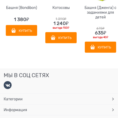
Башня (Bondibon)
Котосовы
Башня (Дженга) с
заданиями для
детей
1 380
₽
1 390
₽
1 240
₽
выгода
150₽
675
₽
КУПИТЬ
635
₽
КУПИТЬ
выгода
40₽
КУПИТЬ
МЫ В СОЦ СЕТЯХ
Категории
Информация