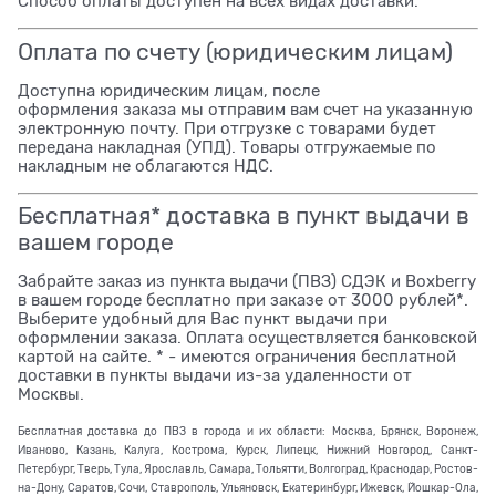
Способ оплаты доступен на всех видах доставки.
Оплата по счету (юридическим лицам)
Доступна юридическим лицам, после
оформления заказа мы отправим вам счет на указанную
электронную почту. При отгрузке с товарами будет
передана накладная (УПД). Товары отгружаемые по
накладным не облагаются НДС.
Бесплатная* доставка в пункт выдачи в
вашем городе
Забрайте заказ из пункта выдачи (ПВЗ) СДЭК и Boxberry
в вашем городе бесплатно при заказе от 3000 рублей*.
Выберите удобный для Вас пункт выдачи при
оформлении заказа. Оплата осуществляется банковской
картой на сайте. * - имеются ограничения бесплатной
доставки в пункты выдачи из-за удаленности от
Москвы.
Бесплатная доставка до ПВЗ в города и их области: Москва, Брянск, Воронеж,
Иваново, Казань, Калуга, Кострома, Курск, Липецк, Нижний Новгород, Санкт-
Петербург, Тверь, Тула, Ярославль, Самара, Тольятти, Волгоград, Краснодар, Ростов-
на-Дону, Саратов, Сочи, Ставрополь, Ульяновск, Екатеринбург, Ижевск, Йошкар-Ола,