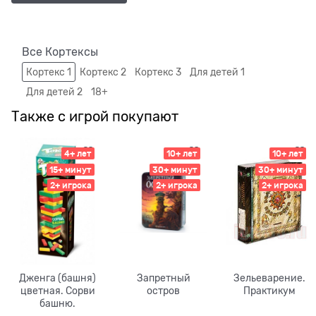
Все Кортексы
Кортекс 1
Кортекс 2
Кортекс 3
Для детей 1
Для детей 2
18+
Также с игрой покупают
4+ лет
10+ лет
10+ лет
15+ минут
30+ минут
30+ минут
2+ игрока
2+ игрока
2+ игрока
Дженга (башня)
Запретный
Зельеварение.
цветная. Сорви
остров
Практикум
башню.