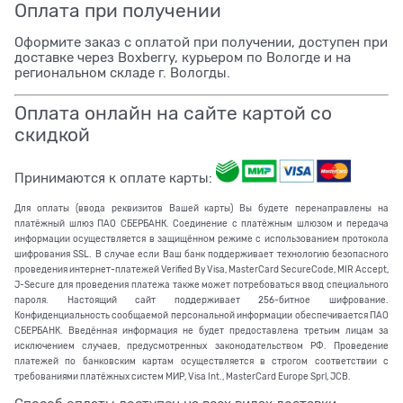
Оплата при получении
Оформите заказ с оплатой при получении, доступен при
доставке через Boxberry, курьером по Вологде и на
региональном складе г. Вологды.
Оплата онлайн на сайте картой со
скидкой
Принимаются к оплате карты:
Для оплаты (ввода реквизитов Вашей карты) Вы будете перенаправлены на
платёжный шлюз ПАО СБЕРБАНК. Соединение с платёжным шлюзом и передача
информации осуществляется в защищённом режиме с использованием протокола
шифрования SSL. В случае если Ваш банк поддерживает технологию безопасного
проведения интернет-платежей Verified By Visa, MasterCard SecureCode, MIR Accept,
J-Secure для проведения платежа также может потребоваться ввод специального
пароля. Настоящий сайт поддерживает 256-битное шифрование.
Конфиденциальность сообщаемой персональной информации обеспечивается ПАО
СБЕРБАНК. Введённая информация не будет предоставлена третьим лицам за
исключением случаев, предусмотренных законодательством РФ. Проведение
платежей по банковским картам осуществляется в строгом соответствии с
требованиями платёжных систем МИР, Visa Int., MasterCard Europe Sprl, JCB.