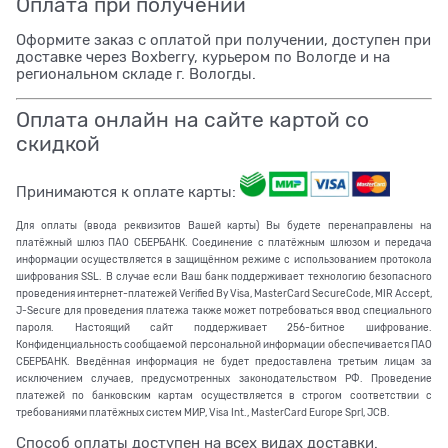
Оплата при получении
Оформите заказ с оплатой при получении, доступен при
доставке через Boxberry, курьером по Вологде и на
региональном складе г. Вологды.
Оплата онлайн на сайте картой со
скидкой
Принимаются к оплате карты:
Для оплаты (ввода реквизитов Вашей карты) Вы будете перенаправлены на
платёжный шлюз ПАО СБЕРБАНК. Соединение с платёжным шлюзом и передача
информации осуществляется в защищённом режиме с использованием протокола
шифрования SSL. В случае если Ваш банк поддерживает технологию безопасного
проведения интернет-платежей Verified By Visa, MasterCard SecureCode, MIR Accept,
J-Secure для проведения платежа также может потребоваться ввод специального
пароля. Настоящий сайт поддерживает 256-битное шифрование.
Конфиденциальность сообщаемой персональной информации обеспечивается ПАО
СБЕРБАНК. Введённая информация не будет предоставлена третьим лицам за
исключением случаев, предусмотренных законодательством РФ. Проведение
платежей по банковским картам осуществляется в строгом соответствии с
требованиями платёжных систем МИР, Visa Int., MasterCard Europe Sprl, JCB.
Способ оплаты доступен на всех видах доставки.