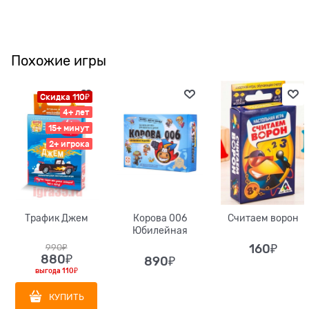
Похожие игры
Скидка 110₽
4+ лет
15+ минут
2+ игрока
Трафик Джем
Корова 006
Считаем ворон
Юбилейная
990
₽
160
₽
880
₽
890
₽
выгода
110₽
КУПИТЬ