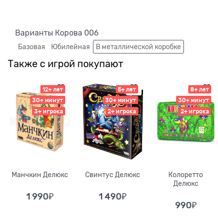
Варианты Корова 006
Базовая
Юбилейная
В металлической коробке
Также с игрой покупают
12+ лет
5+ лет
8+ лет
30+ минут
30+ минут
30+ минут
3+ игрока
2+ игрока
2+ игрока
Манчкин Делюкс
Свинтус Делюкс
Колоретто
Делюкс
1 990
₽
1 490
₽
990
₽