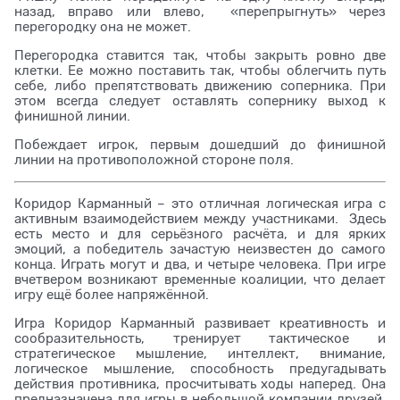
назад, вправо или влево, «перепрыгнуть» через
перегородку она не может.
Перегородка ставится так, чтобы закрыть ровно две
клетки. Ее можно поставить так, чтобы облегчить путь
себе, либо препятствовать движению соперника. При
этом всегда следует оставлять сопернику выход к
финишной линии.
Побеждает игрок, первым дошедший до финишной
линии на противоположной стороне поля.
Коридор Карманный – это отличная логическая игра с
активным взаимодействием между участниками. Здесь
есть место и для серьёзного расчёта, и для ярких
эмоций, а победитель зачастую неизвестен до самого
конца. Играть могут и два, и четыре человека. При игре
вчетвером возникают временные коалиции, что делает
игру ещё более напряжённой.
Игра Коридор Карманный развивает креативность и
сообразительность, тренирует тактическое и
стратегическое мышление, интеллект, внимание,
логическое мышление, способность предугадывать
действия противника, просчитывать ходы наперед. Она
предназначена для игры в небольшой компании друзей,