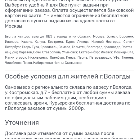
Выберите удобный для Вас пункт выдачи при
оформлении заказа. Оплата осуществляется банковской
картой на сайте. * - имеются ограничения бесплатной
доставки в пункты выдачи из-за удаленности от
Москвы.
Бесплатная доставка до ПВЗ в города и их области: Москва, Брянск, Воронеж,
Иваново, Казань, Калуга, Кострома, Курск, Липецк, Нижний Новгород, Санкт-
Петербург, Тверь, Тула, Ярославль, Самара, Тольятти, Волгоград, Краснодар, Ростов-
на-Дону, Саратов, Сочи, Ставрополь, Ульяновск, Екатеринбург, Ижевск, Йошкар-Ола,
Магнитогорск, Нижнекамск, Оренбург, Пенза, Пермь, Петрозаводск, Уфа, Тюмень,
Челябинск, Псков, Набережные Челны, Сыктывкар.
Особые условия для жителей г.Вологды
Самовывоз с регионального склада по адресу г.Вологда,
у.Костромская, д.7 - бесплатно от любой суммы заказа
по официальным рабочим дням, необходимо
согласовать время. Курьерская бесплатная доставка по
г.Вологде заказов от суммы 2000р.
Уточнения
Доставка расчитывается от суммы заказа после
применения всех скидок, купонов, зачисления бонусных