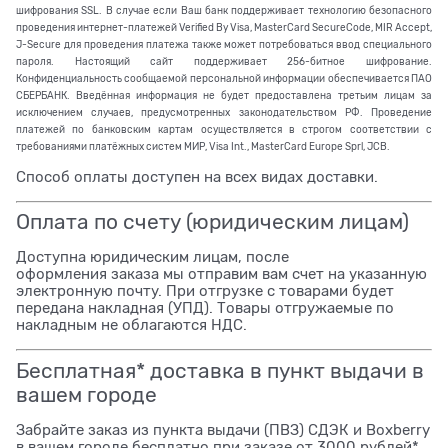
шифрования SSL. В случае если Ваш банк поддерживает технологию безопасного
проведения интернет-платежей Verified By Visa, MasterCard SecureCode, MIR Accept,
J-Secure для проведения платежа также может потребоваться ввод специального
пароля. Настоящий сайт поддерживает 256-битное шифрование.
Конфиденциальность сообщаемой персональной информации обеспечивается ПАО
СБЕРБАНК. Введённая информация не будет предоставлена третьим лицам за
исключением случаев, предусмотренных законодательством РФ. Проведение
платежей по банковским картам осуществляется в строгом соответствии с
требованиями платёжных систем МИР, Visa Int., MasterCard Europe Sprl, JCB.
Способ оплаты доступен на всех видах доставки.
Оплата по счету (юридическим лицам)
Доступна юридическим лицам, после
оформления заказа мы отправим вам счет на указанную
электронную почту. При отгрузке с товарами будет
передана накладная (УПД). Товары отгружаемые по
накладным не облагаются НДС.
Бесплатная* доставка в пункт выдачи в
вашем городе
Забрайте заказ из пункта выдачи (ПВЗ) СДЭК и Boxberry
в вашем городе бесплатно при заказе от 3000 рублей*.