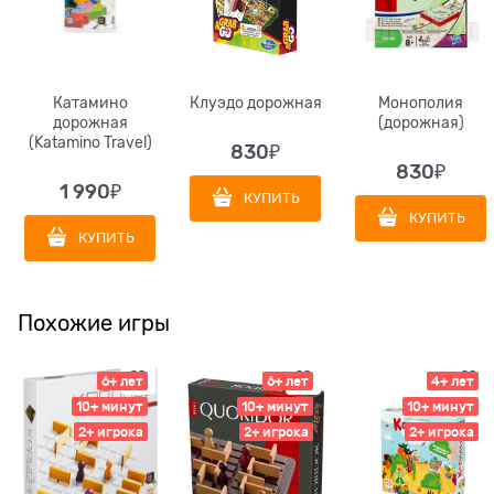
Катамино
Клуэдо дорожная
Монополия
дорожная
(дорожная)
(Katamino Travel)
830
₽
830
₽
1 990
₽
КУПИТЬ
КУПИТЬ
КУПИТЬ
Похожие игры
6+ лет
6+ лет
4+ лет
10+ минут
10+ минут
10+ минут
2+ игрока
2+ игрока
2+ игрока