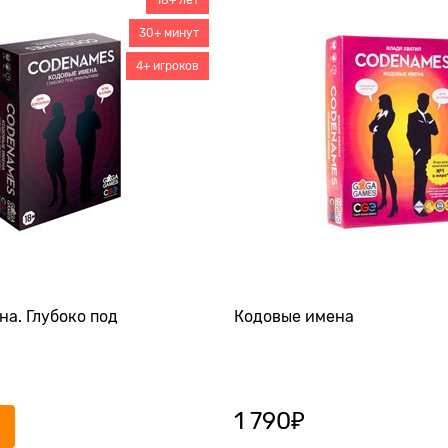
30+ минут
4+ игроков
а. Глубоко под
Кодовые имена
1 790
₽