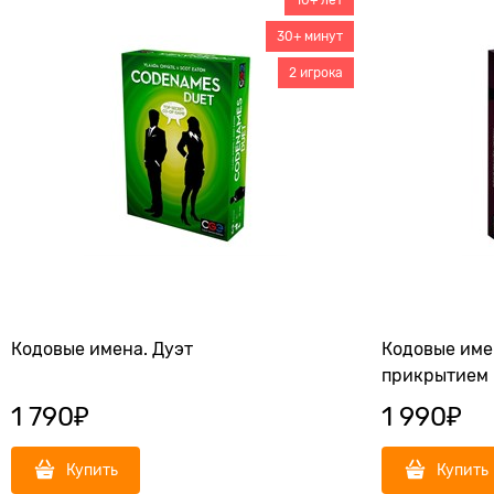
30+ минут
2 игрока
Кодовые имена. Дуэт
Кодовые имен
прикрытием
1 790
₽
1 990
₽
Купить
Купить