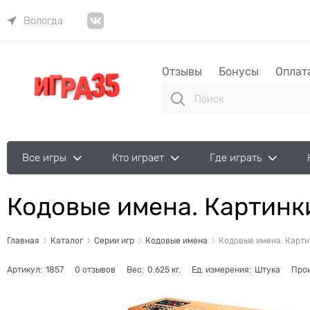
Вологда
Отзывы
Бонусы
Оплат
Все игры
Кто играет
Где играть
Кодовые имена. Картинк
Главная
Каталог
Серии игр
Кодовые имена
Кодовые имена. Карти
Артикул:
1857
0 отзывов
Вес:
0.625
кг.
Ед. измерения:
Штука
Про