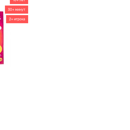
30+ минут
2+ игрока