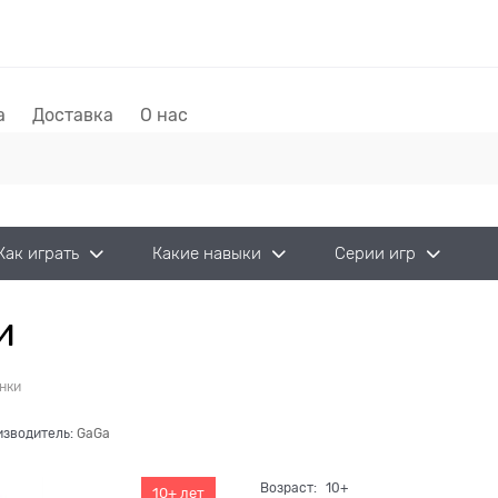
а
Доставка
О нас
Как играть
Какие навыки
Серии игр
и
нки
изводитель:
GaGa
Возраст:
10+
10+ лет