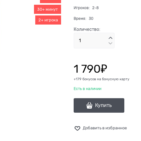
Игроков:
2-8
30+ минут
Время:
30
2+ игрока
Количество:
1 790
₽
+179 бонусов на бонусную карту
Есть в наличии
Купить
Добавить в избранное