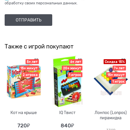
обработку своих персональных данных.
Также с игрой покупают
5+ лет
6+ лет
Скидка 15%
15+ минут
20+ минут
7+ лет
2 игрока
1 игрок
15+ минут
1 игрок
Кот на крыше
IQ Твист
Лонпос (Lonpos)
пирамидка
720
₽
840
₽