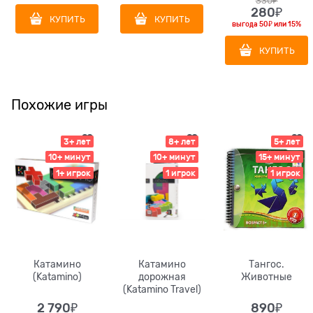
330
₽
280
₽
КУПИТЬ
КУПИТЬ
выгода
50₽
или
15%
КУПИТЬ
Похожие игры
3+ лет
8+ лет
5+ лет
10+ минут
10+ минут
15+ минут
1+ игрок
1 игрок
1 игрок
Катамино
Катамино
Тангос.
(Katamino)
дорожная
Животные
(Katamino Travel)
2 790
₽
890
₽