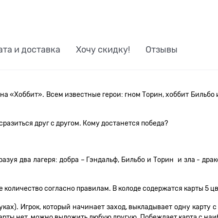
ата и доставка
Хочу скидку!
Отзывы
на «Хоббит». Всем известные герои: гном Торин, хоббит Бильбо 
сразиться друг с другом. Кому достанется победа?
уя два лагеря: добра – Гэндальф, Бильбо и Торин и зла - драк
количество согласно правилам. В колоде содержатся карты 5 цве
уках). Игрок, который начинает заход, выкладывает одну карту с 
 карты нет, можно выложить любую другую. Побеждает карта с на