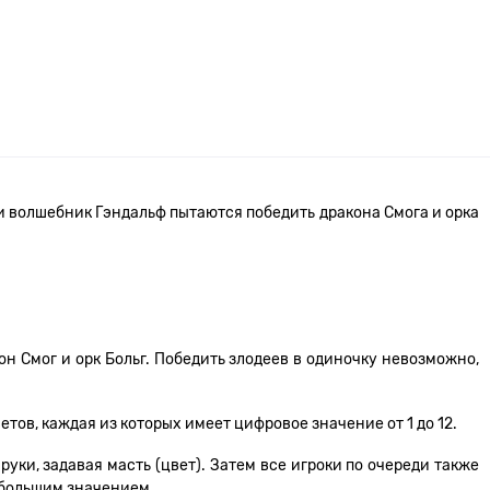
и волшебник Гэндальф пытаются победить дракона Смога и орка
он Смог и орк Больг. Победить злодеев в одиночку невозможно,
тов, каждая из которых имеет цифровое значение от 1 до 12.
руки, задавая масть (цвет). Затем все игроки по очереди также
ибольшим значением.