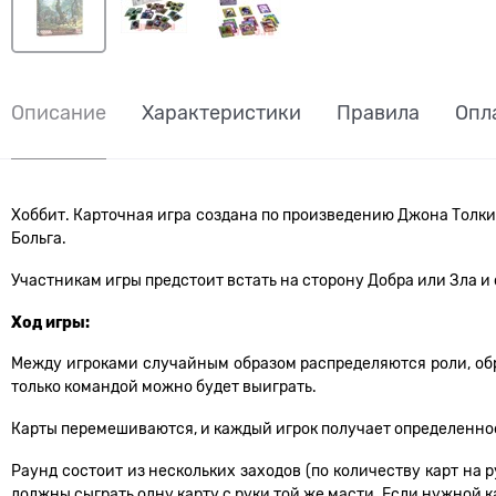
Описание
Характеристики
Правила
Опл
Хоббит. Карточная игра создана по произведению Джона Толки
Больга.
Участникам игры предстоит встать на сторону Добра или Зла и 
Ход игры:
Между игроками случайным образом распределяются роли, образ
только командой можно будет выиграть.
Карты перемешиваются, и каждый игрок получает определенное 
Раунд состоит из нескольких заходов (по количеству карт на р
должны сыграть одну карту с руки той же масти. Если нужной