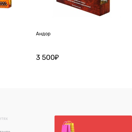
Андор
3 500
₽
етях
такте