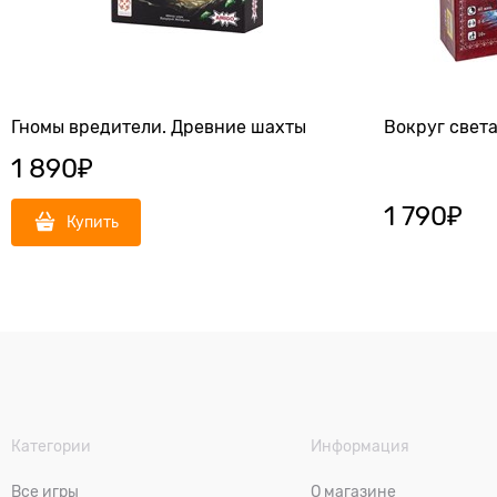
Гномы вредители. Древние шахты
Вокруг света
1 890
₽
1 790
₽
Купить
Категории
Информация
Все игры
О магазине