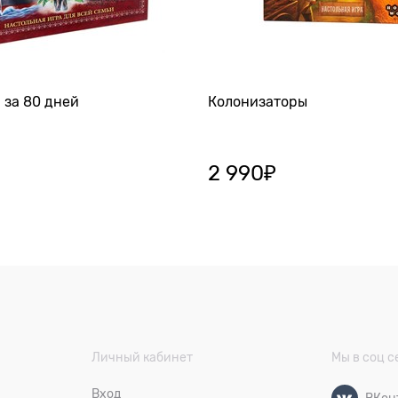
 за 80 дней
Колонизаторы
2 990
₽
Личный кабинет
Мы в соц с
Вход
ВКон