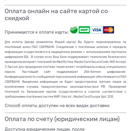
Оплата онлайн на сайте картой со
скидкой
Принимаются к оплате карты:
Для оплаты (ввода реквизитов Вашей карты) Вы будете перенаправлены на
платёжный шлюз ПАО СБЕРБАНК. Соединение с платёжным шлюзом и передача
информации осуществляется в защищённом режиме с использованием протокола
шифрования SSL. В случае если Ваш банк поддерживает технологию безопасного
проведения интернет-платежей Verified By Visa, MasterCard SecureCode, MIR Accept,
J-Secure для проведения платежа также может потребоваться ввод специального
пароля. Настоящий сайт поддерживает 256-битное шифрование.
Конфиденциальность сообщаемой персональной информации обеспечивается ПАО
СБЕРБАНК. Введённая информация не будет предоставлена третьим лицам за
исключением случаев, предусмотренных законодательством РФ. Проведение
платежей по банковским картам осуществляется в строгом соответствии с
требованиями платёжных систем МИР, Visa Int., MasterCard Europe Sprl, JCB.
Способ оплаты доступен на всех видах доставки.
Оплата по счету (юридическим лицам)
Доступна юридическим лицам, после