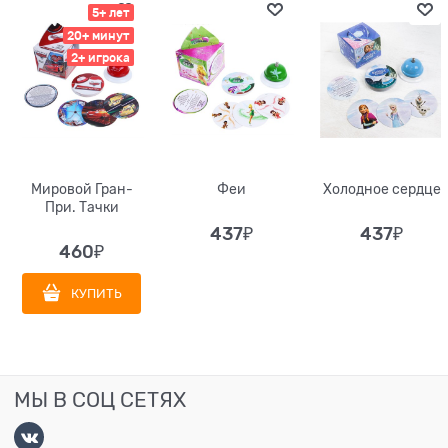
5+ лет
20+ минут
2+ игрока
Мировой Гран-
Феи
Холодное сердце
При. Тачки
437
₽
437
₽
460
₽
КУПИТЬ
МЫ В СОЦ СЕТЯХ