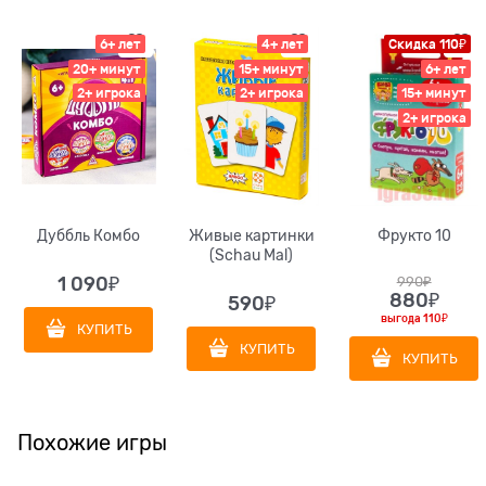
6+ лет
4+ лет
Скидка 110₽
20+ минут
15+ минут
6+ лет
2+ игрока
2+ игрока
15+ минут
2+ игрока
Дуббль Комбо
Живые картинки
Фрукто 10
(Schau Mal)
1 090
₽
990
₽
880
₽
590
₽
выгода
110₽
КУПИТЬ
КУПИТЬ
КУПИТЬ
Похожие игры