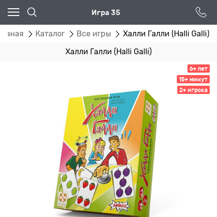
Игра 35
лавная
Каталог
Все игры
Халли Галли (Halli Galli)
Халли Галли (Halli Galli)
6+ лет
15+ минут
2+ игрока