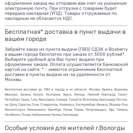
оформления заказа мы отправим вам счет на указанную
электронную почту. При отгрузке с товарами будет
передана накладная (УПД). Товары отгружаемые по
накладным не облагаются НДС.
Бесплатная* доставка в пункт выдачи в
вашем городе
Забрайте заказ из пункта выдачи (ПВЗ) СДЭК и Boxberry
в вашем городе бесплатно при заказе от 3000 рублей*.
Выберите удобный для Вас пункт выдачи при
оформлении заказа. Оплата осуществляется банковской
картой на сайте. * - имеются ограничения бесплатной
доставки в пункты выдачи из-за удаленности от
Москвы.
Бесплатная доставка до ПВЗ в города и их области: Москва, Брянск, Воронеж,
Иваново, Казань, Калуга, Кострома, Курск, Липецк, Нижний Новгород, Санкт-
Петербург, Тверь, Тула, Ярославль, Самара, Тольятти, Волгоград, Краснодар, Ростов-
на-Дону, Саратов, Сочи, Ставрополь, Ульяновск, Екатеринбург, Ижевск, Йошкар-Ола,
Магнитогорск, Нижнекамск, Оренбург, Пенза, Пермь, Петрозаводск, Уфа, Тюмень,
Челябинск, Псков, Набережные Челны, Сыктывкар.
Особые условия для жителей г.Вологды