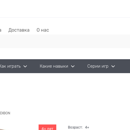
а
Доставка
О нас
Как играть
Какие навыки
Серии игр
DIBON
Возраст:
4+
4+ лет