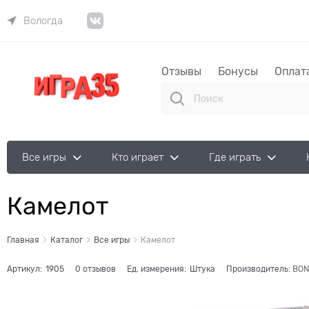
Вологда
Отзывы
Бонусы
Оплат
Все игры
Кто играет
Где играть
Камелот
Главная
Каталог
Все игры
Камелот
Артикул:
1905
0 отзывов
Ед. измерения:
Штука
Производитель:
BON