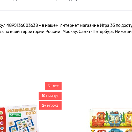
кул 4895136003638 - в нашем Интернет магазине Игра 35 по дост
 по всей территории России: Москву, Санкт-Петербург, Нижний Н
3+ лет
10+ минут
2+ игрока