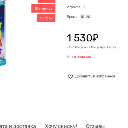
Игроков:
1
10+ минут
Время:
10-20
1 игрок
1 530
₽
+153 бонуса на бонусную карту
Нет в наличии
Добавить в избранное
ата и доставка
Хочу скидку!
Отзывы