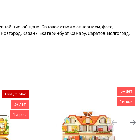
упной низкой цене. Ознакомиться с описанием, фото,
овгород, Казань, Екатеринбург, Самару, Саратов, Волгоград,
3+ лет
Скидка 30₽
1 игрок
3+ лет
1 игрок