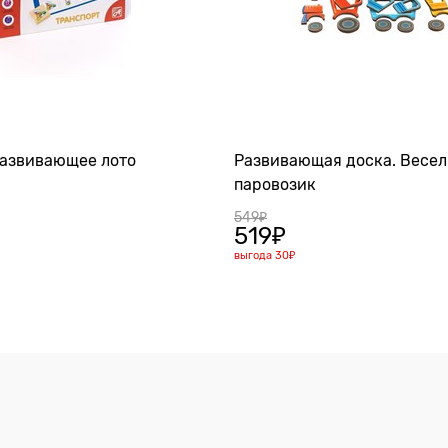
Развивающее лото
Развивающая доска. Весе
паровозик
549
₽
519
₽
выгода
30₽