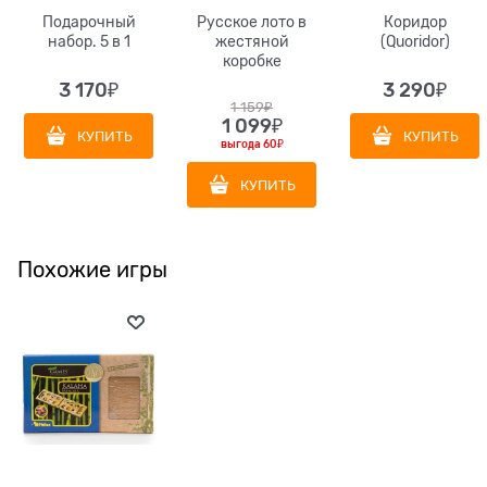
Подарочный
Русское лото в
Коридор
набор. 5 в 1
жестяной
(Quoridor)
коробке
3 170
₽
3 290
₽
1 159
₽
1 099
₽
КУПИТЬ
КУПИТЬ
выгода
60₽
КУПИТЬ
Похожие игры