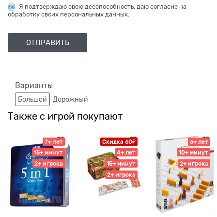
Я подтверждаю свою дееспособность, даю согласие на
обработку своих персональных данных.
Варианты
Большой
Дорожный
Также с игрой покупают
7+ лет
Скидка 60₽
6+ лет
15+ минут
4+ лет
10+ минут
2+ игрока
15+ минут
2+ игрока
2+ игрока