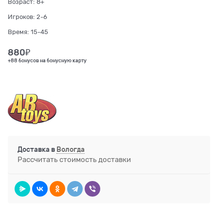
Возраст:
8+
Игроков:
2-6
Время:
15-45
880
₽
+88 бонусов на бонусную карту
Доставка в
Вологда
Рассчитать стоимость доставки