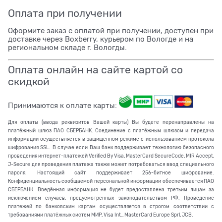
Оплата при получении
Оформите заказ с оплатой при получении, доступен при
доставке через Boxberry, курьером по Вологде и на
региональном складе г. Вологды.
Оплата онлайн на сайте картой со
скидкой
Принимаются к оплате карты:
Для оплаты (ввода реквизитов Вашей карты) Вы будете перенаправлены на
платёжный шлюз ПАО СБЕРБАНК. Соединение с платёжным шлюзом и передача
информации осуществляется в защищённом режиме с использованием протокола
шифрования SSL. В случае если Ваш банк поддерживает технологию безопасного
проведения интернет-платежей Verified By Visa, MasterCard SecureCode, MIR Accept,
J-Secure для проведения платежа также может потребоваться ввод специального
пароля. Настоящий сайт поддерживает 256-битное шифрование.
Конфиденциальность сообщаемой персональной информации обеспечивается ПАО
СБЕРБАНК. Введённая информация не будет предоставлена третьим лицам за
исключением случаев, предусмотренных законодательством РФ. Проведение
платежей по банковским картам осуществляется в строгом соответствии с
требованиями платёжных систем МИР, Visa Int., MasterCard Europe Sprl, JCB.