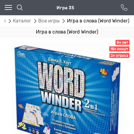
Игра 35
ная
Каталог
Все игры
Игра в слова (Word Winder)
Игра в слова (Word Winder)
8+ лет
15+ минут
2+ игрока