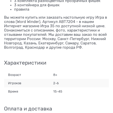
3 комплекта разноцветных прозрачных фишек
3 контейнера для фишек
правила
Вы можете купить или заказать настольную игру Игра в
слова (Word Winder), Артикул ABT7204 - в нашем
Интернет магазине Игра 35 по доступной низкой цене.
Ознакомиться с описанием, фото, характеристики и
отзывами покупателей. Мы доставим ваш заказ по всей
территории России: Москву, Санкт-Петербург, Нижний
Новгород, Казань, Екатеринбург, Самару, Саратов,
Волгоград, Краснодар и другие города РФ.
Характеристики
Возраст
8+
Игроков
2-6
Время
15-45
Оплата и доставка