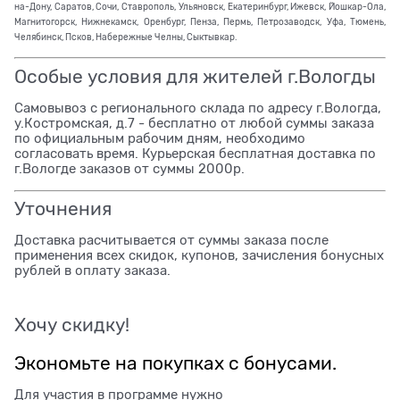
на-Дону, Саратов, Сочи, Ставрополь, Ульяновск, Екатеринбург, Ижевск, Йошкар-Ола,
Магнитогорск, Нижнекамск, Оренбург, Пенза, Пермь, Петрозаводск, Уфа, Тюмень,
Челябинск, Псков, Набережные Челны, Сыктывкар.
Особые условия для жителей г.Вологды
Самовывоз с регионального склада по адресу г.Вологда,
у.Костромская, д.7 - бесплатно от любой суммы заказа
по официальным рабочим дням, необходимо
согласовать время. Курьерская бесплатная доставка по
г.Вологде заказов от суммы 2000р.
Уточнения
Доставка расчитывается от суммы заказа после
применения всех скидок, купонов, зачисления бонусных
рублей в оплату заказа.
Хочу скидку!
Экономьте на покупках с бонусами.
Для участия в программе нужно