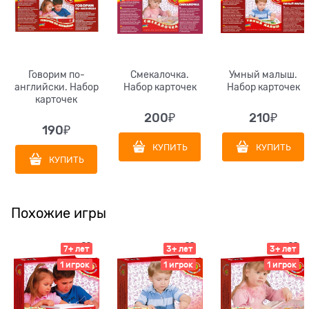
Говорим по-
Смекалочка.
Умный малыш.
английски. Набор
Набор карточек
Набор карточек
карточек
200
₽
210
₽
190
₽
КУПИТЬ
КУПИТЬ
КУПИТЬ
Похожие игры
7+ лет
3+ лет
3+ лет
1 игрок
1 игрок
1 игрок