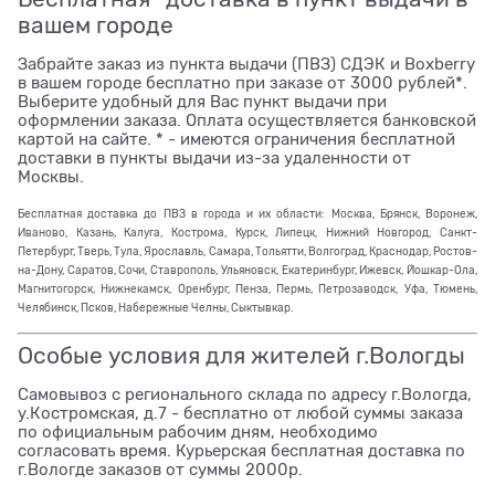
вашем городе
Забрайте заказ из пункта выдачи (ПВЗ) СДЭК и Boxberry
в вашем городе бесплатно при заказе от 3000 рублей*.
Выберите удобный для Вас пункт выдачи при
оформлении заказа. Оплата осуществляется банковской
картой на сайте. * - имеются ограничения бесплатной
доставки в пункты выдачи из-за удаленности от
Москвы.
Бесплатная доставка до ПВЗ в города и их области: Москва, Брянск, Воронеж,
Иваново, Казань, Калуга, Кострома, Курск, Липецк, Нижний Новгород, Санкт-
Петербург, Тверь, Тула, Ярославль, Самара, Тольятти, Волгоград, Краснодар, Ростов-
на-Дону, Саратов, Сочи, Ставрополь, Ульяновск, Екатеринбург, Ижевск, Йошкар-Ола,
Магнитогорск, Нижнекамск, Оренбург, Пенза, Пермь, Петрозаводск, Уфа, Тюмень,
Челябинск, Псков, Набережные Челны, Сыктывкар.
Особые условия для жителей г.Вологды
Самовывоз с регионального склада по адресу г.Вологда,
у.Костромская, д.7 - бесплатно от любой суммы заказа
по официальным рабочим дням, необходимо
согласовать время. Курьерская бесплатная доставка по
г.Вологде заказов от суммы 2000р.