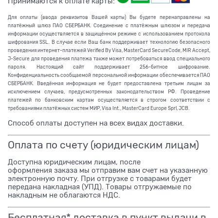
Принимаются к оплате карты:
Для оплаты (ввода реквизитов Вашей карты) Вы будете перенаправлены на
платёжный шлюз ПАО СБЕРБАНК. Соединение с платёжным шлюзом и передача
информации осуществляется в защищённом режиме с использованием протокола
шифрования SSL. В случае если Ваш банк поддерживает технологию безопасного
проведения интернет-платежей Verified By Visa, MasterCard SecureCode, MIR Accept,
J-Secure для проведения платежа также может потребоваться ввод специального
пароля. Настоящий сайт поддерживает 256-битное шифрование.
Конфиденциальность сообщаемой персональной информации обеспечивается ПАО
СБЕРБАНК. Введённая информация не будет предоставлена третьим лицам за
исключением случаев, предусмотренных законодательством РФ. Проведение
платежей по банковским картам осуществляется в строгом соответствии с
требованиями платёжных систем МИР, Visa Int., MasterCard Europe Sprl, JCB.
Способ оплаты доступен на всех видах доставки.
Оплата по счету (юридическим лицам)
Доступна юридическим лицам, после
оформления заказа мы отправим вам счет на указанную
электронную почту. При отгрузке с товарами будет
передана накладная (УПД). Товары отгружаемые по
накладным не облагаются НДС.
Бесплатная* доставка в пункт выдачи в