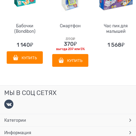
Бабочки
Смартфон
Час пик для
(Bondibon)
малышей
390
₽
370
₽
1 140
₽
1 568
₽
выгода
20₽
или
5%
КУПИТЬ
КУПИТЬ
МЫ В СОЦ СЕТЯХ
Категории
Информация