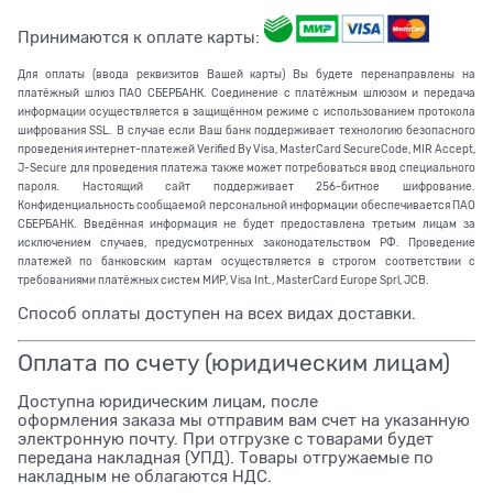
Принимаются к оплате карты:
Для оплаты (ввода реквизитов Вашей карты) Вы будете перенаправлены на
платёжный шлюз ПАО СБЕРБАНК. Соединение с платёжным шлюзом и передача
информации осуществляется в защищённом режиме с использованием протокола
шифрования SSL. В случае если Ваш банк поддерживает технологию безопасного
проведения интернет-платежей Verified By Visa, MasterCard SecureCode, MIR Accept,
J-Secure для проведения платежа также может потребоваться ввод специального
пароля. Настоящий сайт поддерживает 256-битное шифрование.
Конфиденциальность сообщаемой персональной информации обеспечивается ПАО
СБЕРБАНК. Введённая информация не будет предоставлена третьим лицам за
исключением случаев, предусмотренных законодательством РФ. Проведение
платежей по банковским картам осуществляется в строгом соответствии с
требованиями платёжных систем МИР, Visa Int., MasterCard Europe Sprl, JCB.
Способ оплаты доступен на всех видах доставки.
Оплата по счету (юридическим лицам)
Доступна юридическим лицам, после
оформления заказа мы отправим вам счет на указанную
электронную почту. При отгрузке с товарами будет
передана накладная (УПД). Товары отгружаемые по
накладным не облагаются НДС.