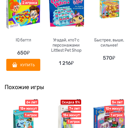
2 игрока
IQ баттл
Угадай, кто? с
Быстрее, выше,
персонажами
сильнее!
Littlest Pet Shop
650
₽
570
₽
1 216
₽
КУПИТЬ
Похожие игры
6+ лет
Скидка 5%
5+ лет
15+ минут
7+ лет
10+ минут
1 игрок
15+ минут
1 игрок
1 игрок