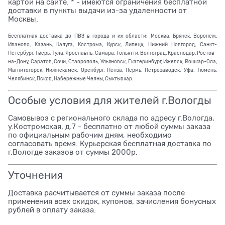
картой на сайте. * - имеются ограничения бесплатной
доставки в пункты выдачи из-за удаленности от
Москвы.
Бесплатная доставка до ПВЗ в города и их области: Москва, Брянск, Воронеж,
Иваново, Казань, Калуга, Кострома, Курск, Липецк, Нижний Новгород, Санкт-
Петербург, Тверь, Тула, Ярославль, Самара, Тольятти, Волгоград, Краснодар, Ростов-
на-Дону, Саратов, Сочи, Ставрополь, Ульяновск, Екатеринбург, Ижевск, Йошкар-Ола,
Магнитогорск, Нижнекамск, Оренбург, Пенза, Пермь, Петрозаводск, Уфа, Тюмень,
Челябинск, Псков, Набережные Челны, Сыктывкар.
Особые условия для жителей г.Вологды
Самовывоз с регионального склада по адресу г.Вологда,
у.Костромская, д.7 - бесплатно от любой суммы заказа
по официальным рабочим дням, необходимо
согласовать время. Курьерская бесплатная доставка по
г.Вологде заказов от суммы 2000р.
Уточнения
Доставка расчитывается от суммы заказа после
применения всех скидок, купонов, зачисления бонусных
рублей в оплату заказа.