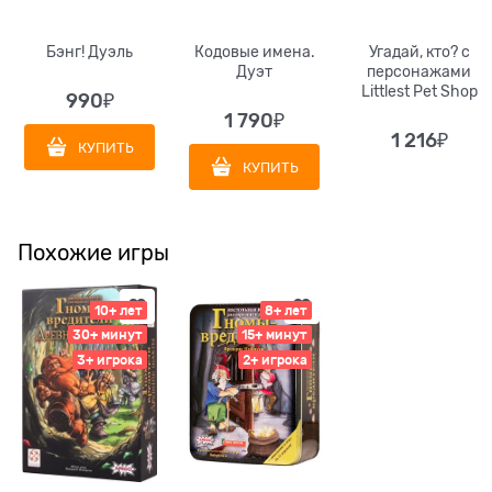
Бэнг! Дуэль
Кодовые имена.
Угадай, кто? с
Дуэт
персонажами
Littlest Pet Shop
990
₽
1 790
₽
1 216
₽
КУПИТЬ
КУПИТЬ
Похожие игры
10+ лет
8+ лет
30+ минут
15+ минут
3+ игрока
2+ игрока