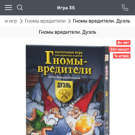
Игра 35
рии игр
Гномы вредители
Гномы вредители. Дуэль
Гномы вредители. Дуэль
8+ лет
30+ минут
1+ игрок