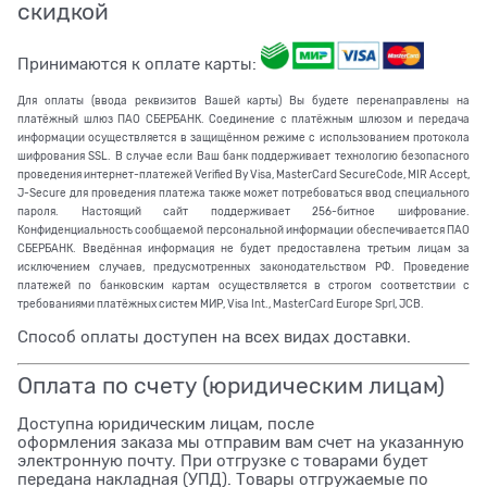
скидкой
Принимаются к оплате карты:
Для оплаты (ввода реквизитов Вашей карты) Вы будете перенаправлены на
платёжный шлюз ПАО СБЕРБАНК. Соединение с платёжным шлюзом и передача
информации осуществляется в защищённом режиме с использованием протокола
шифрования SSL. В случае если Ваш банк поддерживает технологию безопасного
проведения интернет-платежей Verified By Visa, MasterCard SecureCode, MIR Accept,
J-Secure для проведения платежа также может потребоваться ввод специального
пароля. Настоящий сайт поддерживает 256-битное шифрование.
Конфиденциальность сообщаемой персональной информации обеспечивается ПАО
СБЕРБАНК. Введённая информация не будет предоставлена третьим лицам за
исключением случаев, предусмотренных законодательством РФ. Проведение
платежей по банковским картам осуществляется в строгом соответствии с
требованиями платёжных систем МИР, Visa Int., MasterCard Europe Sprl, JCB.
Способ оплаты доступен на всех видах доставки.
Оплата по счету (юридическим лицам)
Доступна юридическим лицам, после
оформления заказа мы отправим вам счет на указанную
электронную почту. При отгрузке с товарами будет
передана накладная (УПД). Товары отгружаемые по