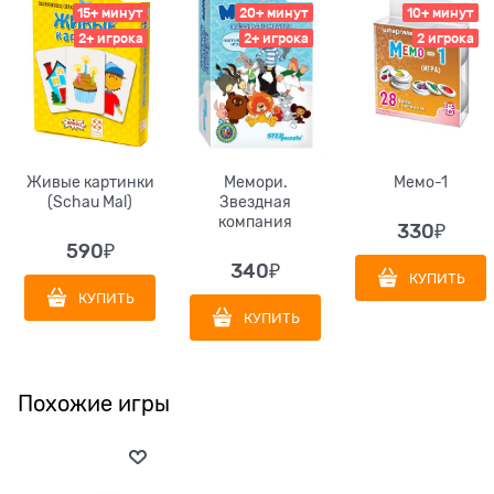
15+ минут
20+ минут
10+ минут
2+ игрока
2+ игрока
2 игрока
Живые картинки
Мемори.
Мемо-1
(Schau Mal)
Звездная
компания
330
₽
590
₽
340
₽
КУПИТЬ
КУПИТЬ
КУПИТЬ
Похожие игры