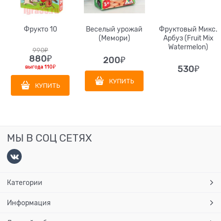
Фрукто 10
Веселый урожай
Фруктовый Микс.
(Мемори)
Арбуз (Fruit Mix
Watermelon)
990
₽
880
₽
200
₽
выгода
110₽
530
₽
КУПИТЬ
КУПИТЬ
МЫ В СОЦ СЕТЯХ
Категории
Информация