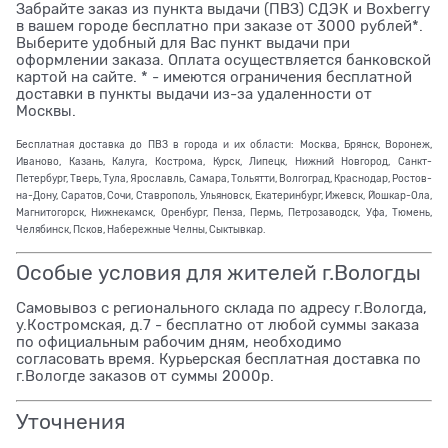
Забрайте заказ из пункта выдачи (ПВЗ) СДЭК и Boxberry
в вашем городе бесплатно при заказе от 3000 рублей*.
Выберите удобный для Вас пункт выдачи при
оформлении заказа. Оплата осуществляется банковской
картой на сайте. * - имеются ограничения бесплатной
доставки в пункты выдачи из-за удаленности от
Москвы.
Бесплатная доставка до ПВЗ в города и их области: Москва, Брянск, Воронеж,
Иваново, Казань, Калуга, Кострома, Курск, Липецк, Нижний Новгород, Санкт-
Петербург, Тверь, Тула, Ярославль, Самара, Тольятти, Волгоград, Краснодар, Ростов-
на-Дону, Саратов, Сочи, Ставрополь, Ульяновск, Екатеринбург, Ижевск, Йошкар-Ола,
Магнитогорск, Нижнекамск, Оренбург, Пенза, Пермь, Петрозаводск, Уфа, Тюмень,
Челябинск, Псков, Набережные Челны, Сыктывкар.
Особые условия для жителей г.Вологды
Самовывоз с регионального склада по адресу г.Вологда,
у.Костромская, д.7 - бесплатно от любой суммы заказа
по официальным рабочим дням, необходимо
согласовать время. Курьерская бесплатная доставка по
г.Вологде заказов от суммы 2000р.
Уточнения