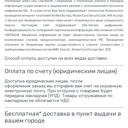
платёжный шлюз ПАО СБЕРБАНК. Соединение с платёжным шлюзом и передача
информации осуществляется в защищённом режиме с использованием протокола
шифрования SSL. В случае если Ваш банк поддерживает технологию безопасного
проведения интернет-платежей Verified By Visa, MasterCard SecureCode, MIR Accept,
J-Secure для проведения платежа также может потребоваться ввод специального
пароля. Настоящий сайт поддерживает 256-битное шифрование.
Конфиденциальность сообщаемой персональной информации обеспечивается ПАО
СБЕРБАНК. Введённая информация не будет предоставлена третьим лицам за
исключением случаев, предусмотренных законодательством РФ. Проведение
платежей по банковским картам осуществляется в строгом соответствии с
требованиями платёжных систем МИР, Visa Int., MasterCard Europe Sprl, JCB.
Способ оплаты доступен на всех видах доставки.
Оплата по счету (юридическим лицам)
Доступна юридическим лицам, после
оформления заказа мы отправим вам счет на указанную
электронную почту. При отгрузке с товарами будет
передана накладная (УПД). Товары отгружаемые по
накладным не облагаются НДС.
Бесплатная* доставка в пункт выдачи в
вашем городе