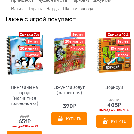
Принцессы
Чудесный сад
Парковка
Джунгли
Магия
Пираты
Нарды
Шашки-звезда
Также с игрой покупают
Скидка 7%
5+ лет
Скидка 10%
5+ лет
20+ минут
5+ лет
20+ минут
1 игрок
10+ минут
1 игрок
1 игрок
Пингвины на
Джунгли зовут
Дорисуй
параде
(магнитная)
(магнитная
450
₽
головоломка)
405
₽
390
₽
выгода
45₽
или
10%
700
₽
КУПИТЬ
651
₽
КУПИТЬ
выгода
49₽
или
7%