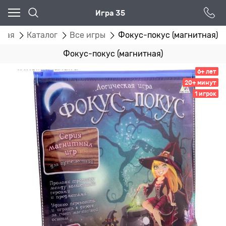
Игра 35
вная
Каталог
Все игры
Фокус-покус (магнитная)
Фокус-покус (магнитная)
6+ лет
20+ минут
1 игрок