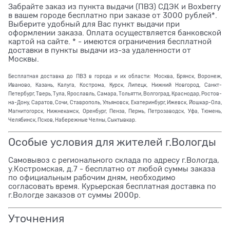
Забрайте заказ из пункта выдачи (ПВЗ) СДЭК и Boxberry
в вашем городе бесплатно при заказе от 3000 рублей*.
Выберите удобный для Вас пункт выдачи при
оформлении заказа. Оплата осуществляется банковской
картой на сайте. * - имеются ограничения бесплатной
доставки в пункты выдачи из-за удаленности от
Москвы.
Бесплатная доставка до ПВЗ в города и их области: Москва, Брянск, Воронеж,
Иваново, Казань, Калуга, Кострома, Курск, Липецк, Нижний Новгород, Санкт-
Петербург, Тверь, Тула, Ярославль, Самара, Тольятти, Волгоград, Краснодар, Ростов-
на-Дону, Саратов, Сочи, Ставрополь, Ульяновск, Екатеринбург, Ижевск, Йошкар-Ола,
Магнитогорск, Нижнекамск, Оренбург, Пенза, Пермь, Петрозаводск, Уфа, Тюмень,
Челябинск, Псков, Набережные Челны, Сыктывкар.
Особые условия для жителей г.Вологды
Самовывоз с регионального склада по адресу г.Вологда,
у.Костромская, д.7 - бесплатно от любой суммы заказа
по официальным рабочим дням, необходимо
согласовать время. Курьерская бесплатная доставка по
г.Вологде заказов от суммы 2000р.
Уточнения