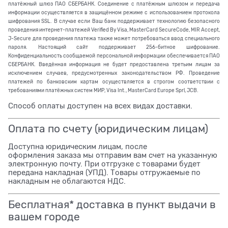
платёжный шлюз ПАО СБЕРБАНК. Соединение с платёжным шлюзом и передача
информации осуществляется в защищённом режиме с использованием протокола
шифрования SSL. В случае если Ваш банк поддерживает технологию безопасного
проведения интернет-платежей Verified By Visa, MasterCard SecureCode, MIR Accept,
J-Secure для проведения платежа также может потребоваться ввод специального
пароля. Настоящий сайт поддерживает 256-битное шифрование.
Конфиденциальность сообщаемой персональной информации обеспечивается ПАО
СБЕРБАНК. Введённая информация не будет предоставлена третьим лицам за
исключением случаев, предусмотренных законодательством РФ. Проведение
платежей по банковским картам осуществляется в строгом соответствии с
требованиями платёжных систем МИР, Visa Int., MasterCard Europe Sprl, JCB.
Способ оплаты доступен на всех видах доставки.
Оплата по счету (юридическим лицам)
Доступна юридическим лицам, после
оформления заказа мы отправим вам счет на указанную
электронную почту. При отгрузке с товарами будет
передана накладная (УПД). Товары отгружаемые по
накладным не облагаются НДС.
Бесплатная* доставка в пункт выдачи в
вашем городе