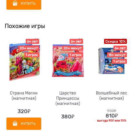
КУПИТЬ
Похожие игры
6+ лет
6+ лет
Скидка 10%
20+ минут
20+ минут
6+ лет
1 игрок
1 игрок
15+ минут
1 игрок
Страна Магии
Царство
Волшебный лес
(магнитная)
Принцессы
(магнитная)
(магнитная)
320
₽
900
₽
810
₽
380
₽
выгода
90₽
или
10%
КУПИТЬ