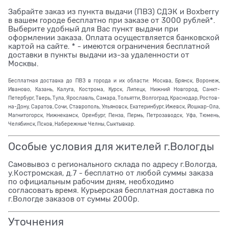
Забрайте заказ из пункта выдачи (ПВЗ) СДЭК и Boxberry
в вашем городе бесплатно при заказе от 3000 рублей*.
Выберите удобный для Вас пункт выдачи при
оформлении заказа. Оплата осуществляется банковской
картой на сайте. * - имеются ограничения бесплатной
доставки в пункты выдачи из-за удаленности от
Москвы.
Бесплатная доставка до ПВЗ в города и их области: Москва, Брянск, Воронеж,
Иваново, Казань, Калуга, Кострома, Курск, Липецк, Нижний Новгород, Санкт-
Петербург, Тверь, Тула, Ярославль, Самара, Тольятти, Волгоград, Краснодар, Ростов-
на-Дону, Саратов, Сочи, Ставрополь, Ульяновск, Екатеринбург, Ижевск, Йошкар-Ола,
Магнитогорск, Нижнекамск, Оренбург, Пенза, Пермь, Петрозаводск, Уфа, Тюмень,
Челябинск, Псков, Набережные Челны, Сыктывкар.
Особые условия для жителей г.Вологды
Самовывоз с регионального склада по адресу г.Вологда,
у.Костромская, д.7 - бесплатно от любой суммы заказа
по официальным рабочим дням, необходимо
согласовать время. Курьерская бесплатная доставка по
г.Вологде заказов от суммы 2000р.
Уточнения