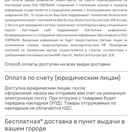
Для оплаты (ввода реквизитов Вашей карты) Вы будете перенаправлены на
платёжный шлюз ПАО СБЕРБАНК. Соединение с платёжным шлюзом и передача
информации осуществляется в защищённом режиме с использованием протокола
шифрования SSL. В случае если Ваш банк поддерживает технологию безопасного
проведения интернет-платежей Verified By Visa, MasterCard SecureCode, MIR Accept,
J-Secure для проведения платежа также может потребоваться ввод специального
пароля. Настоящий сайт поддерживает 256-битное шифрование.
Конфиденциальность сообщаемой персональной информации обеспечивается ПАО
СБЕРБАНК. Введённая информация не будет предоставлена третьим лицам за
исключением случаев, предусмотренных законодательством РФ. Проведение
платежей по банковским картам осуществляется в строгом соответствии с
требованиями платёжных систем МИР, Visa Int., MasterCard Europe Sprl, JCB.
Способ оплаты доступен на всех видах доставки.
Оплата по счету (юридическим лицам)
Доступна юридическим лицам, после
оформления заказа мы отправим вам счет на указанную
электронную почту. При отгрузке с товарами будет
передана накладная (УПД). Товары отгружаемые по
накладным не облагаются НДС.
Бесплатная* доставка в пункт выдачи в
вашем городе