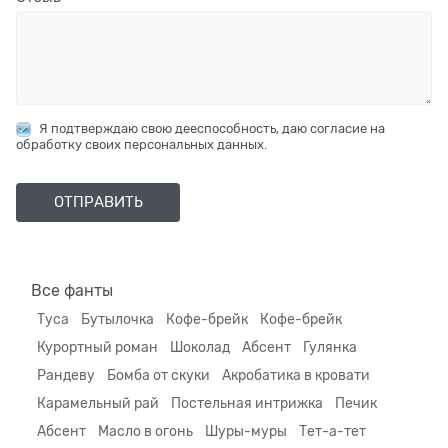
Я подтверждаю свою дееспособность, даю согласие на
обработку своих персональных данных.
Все фанты
Туса
Бутылочка
Кофе-брейк
Кофе-брейк
Курортный роман
Шоколад
Абсент
Гулянка
Рандеву
Бомба от скуки
Акробатика в кровати
Карамельный рай
Постельная интрижка
Печик
Абсент
Масло в огонь
Шуры-муры
Тет-а-тет