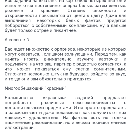
Все задания напечатаны на карточках четырех цветов и
исполняются постепенно: сперва белые, затем желтые,
розовые и красные. Степень сложности и
откровенности повышается от цвета к цвету. Даже для
выполнения некоторых белых фантов придется
побороться с собственными комплексами, ну а дальше
будет только острее и пикантнее.
А если нет?
Вас ждет множество сюрпризов, некоторые из которых
могут оказаться... слишком волнующими. Перед тем, как
начать играть, внимательно изучите карточки и
подумайте, на что ваш партнер с радостью согласится, а
что может показаться ему слегка сомнительным.
Отложите несколько штук на будущее, войдете во вкус,
и тогда они вам обязательно пригодятся.
Многообещающий "красный"
Большинство «красных» заданий предлагает
попробовать различные секс-эксперименты с
дополнительными предметами. И не просто предлагает,
а рассказывает и даже показывает, как получить от них
максимум удовольствия. На фантах есть не только
письменные рекомендации, но и весьма познавательные
иллюстрации.