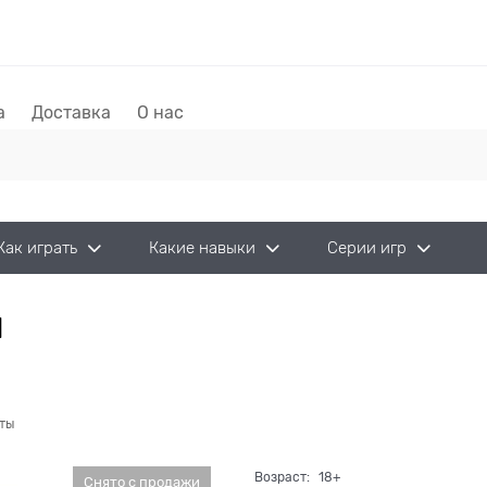
а
Доставка
О нас
Как играть
Какие навыки
Серии игр
й
ты
Возраст:
18+
Снято с продажи