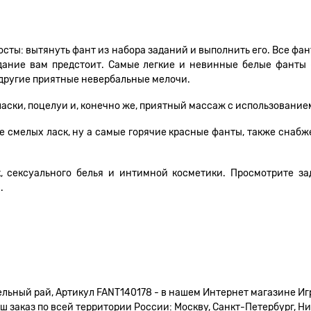
осты: вытянуть фант из набора заданий и выполнить его. Все фан
адание вам предстоит. Самые легкие и невинные белые фанты 
 другие приятные невербальные мелочи.
 ласки, поцелуи и, конечно же, приятный массаж с использовани
ее смелых ласк, ну а самые горячие красные фанты, также снаб
, сексуального белья и интимной косметики. Просмотрите зад
.
льный рай, Артикул FANT140178 - в нашем Интернет магазине Иг
 заказ по всей территории России: Москву, Санкт-Петербург, Ни