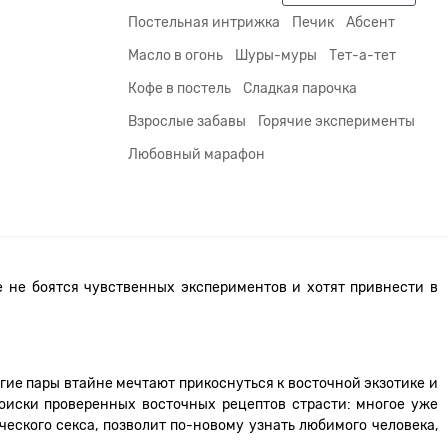
Постельная интрижка
Печик
Абсент
Масло в огонь
Шуры-муры
Тет-а-тет
Кофе в постель
Сладкая парочка
Взрослые забавы
Горячие эксперименты
Любовный марафон
 не боятся чувственных экспериментов и хотят привнести в
ие пары втайне мечтают прикоснуться к восточной экзотике и
иски проверенных восточных рецептов страсти: многое уже
еского секса, позволит по-новому узнать любимого человека,