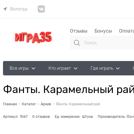
Вологда
Отзывы
Бонусы
Оплат
Все игры
Кто играет
Где играть
Фанты. Карамельный ра
Главная
Каталог
Архив
Фанты. Карамельный рай
Артикул:
1067
0 отзывов
Ед. измерения:
Штука
Производитель:
Фан