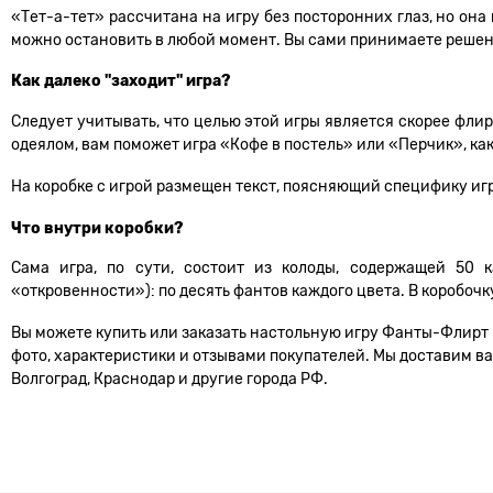
«Тет-а-тет» рассчитана на игру без посторонних глаз, но она 
можно остановить в любой момент. Вы сами принимаете решение
Как далеко "заходит" игра?
Следует учитывать, что целью этой игры является скорее флирт
одеялом, вам поможет игра «Кофе в постель» или «Перчик», ка
На коробке с игрой размещен текст, поясняющий специфику иг
Что внутри коробки?
Сама игра, по сути, состоит из колоды, содержащей 50 
«откровенности»): по десять фантов каждого цвета. В коробо
Вы можете купить или заказать настольную игру Фанты-Флирт №
фото, характеристики и отзывами покупателей. Мы доставим ваш
Волгоград, Краснодар и другие города РФ.