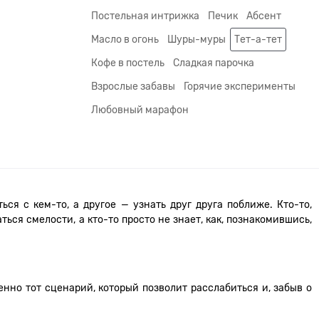
Постельная интрижка
Печик
Абсент
Масло в огонь
Шуры-муры
Тет-а-тет
Кофе в постель
Сладкая парочка
Взрослые забавы
Горячие эксперименты
Любовный марафон
я с кем-то, а другое — узнать друг друга поближе. Кто-то,
ться смелости, а кто-то просто не знает, как, познакомившись,
енно тот сценарий, который позволит расслабиться и, забыв о