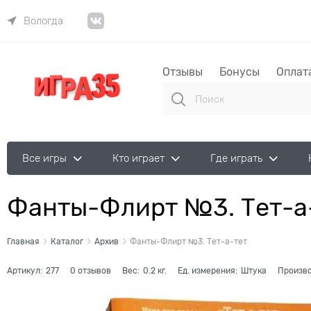
Вологда
Отзывы
Бонусы
Оплат
Все игры
Кто играет
Где играть
Фанты-Флирт №3. Тет-а
Главная
Каталог
Архив
Фанты-Флирт №3. Тет-а-тет
Артикул:
277
0 отзывов
Вес:
0.2
кг.
Ед. измерения:
Штука
Произво