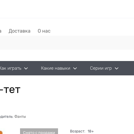
а
Доставка
О нас
Как играть
Какие навыки
Серии игр
-тет
дитель:
Фанты
Возраст:
18+
Снято с продажи