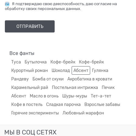
Я подтверждаю свою дееспособность, даю согласие на
обработку своих персональных данных.
Все фанты
Туса
Бутылочка
Кофе-брейк
Кофе-брейк
Курортный роман
Шоколад
Абсент
Гулянка
Рандеву
Бомба от скуки
Акробатика в кровати
Карамельный рай
Постельная интрижка
Печик
Абсент
Масло в огонь
Шуры-муры
Тет-а-тет
Кофе в постель
Сладкая парочка
Взрослые забавы
Горячие эксперименты
Любовный марафон
МЫ В СОЦ СЕТЯХ