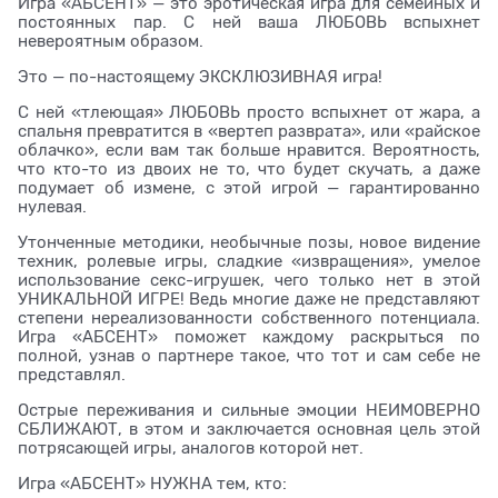
Игра «АБСЕНТ» — это эротическая игра для семейных и
постоянных пар. С ней ваша ЛЮБОВЬ вспыхнет
невероятным образом.
Это — по-настоящему ЭКСКЛЮЗИВНАЯ игра!
С ней «тлеющая» ЛЮБОВЬ просто вспыхнет от жара, а
спальня превратится в «вертеп разврата», или «райское
облачко», если вам так больше нравится. Вероятность,
что кто-то из двоих не то, что будет скучать, а даже
подумает об измене, с этой игрой — гарантированно
нулевая.
Утонченные методики, необычные позы, новое видение
техник, ролевые игры, сладкие «извращения», умелое
использование секс-игрушек, чего только нет в этой
УНИКАЛЬНОЙ ИГРЕ! Ведь многие даже не представляют
степени нереализованности собственного потенциала.
Игра «АБСЕНТ» поможет каждому раскрыться по
полной, узнав о партнере такое, что тот и сам себе не
представлял.
Острые переживания и сильные эмоции НЕИМОВЕРНО
СБЛИЖАЮТ, в этом и заключается основная цель этой
потрясающей игры, аналогов которой нет.
Игра «АБСЕНТ» НУЖНА тем, кто: