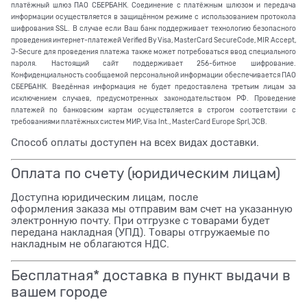
платёжный шлюз ПАО СБЕРБАНК. Соединение с платёжным шлюзом и передача
информации осуществляется в защищённом режиме с использованием протокола
шифрования SSL. В случае если Ваш банк поддерживает технологию безопасного
проведения интернет-платежей Verified By Visa, MasterCard SecureCode, MIR Accept,
J-Secure для проведения платежа также может потребоваться ввод специального
пароля. Настоящий сайт поддерживает 256-битное шифрование.
Конфиденциальность сообщаемой персональной информации обеспечивается ПАО
СБЕРБАНК. Введённая информация не будет предоставлена третьим лицам за
исключением случаев, предусмотренных законодательством РФ. Проведение
платежей по банковским картам осуществляется в строгом соответствии с
требованиями платёжных систем МИР, Visa Int., MasterCard Europe Sprl, JCB.
Способ оплаты доступен на всех видах доставки.
Оплата по счету (юридическим лицам)
Доступна юридическим лицам, после
оформления заказа мы отправим вам счет на указанную
электронную почту. При отгрузке с товарами будет
передана накладная (УПД). Товары отгружаемые по
накладным не облагаются НДС.
Бесплатная* доставка в пункт выдачи в
вашем городе