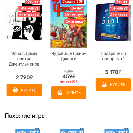
16+ лет
Скидка 30₽
7+ лет
30+ минут
8+ лет
15+ минут
4+ игроков
60+ минут
2+ игрока
2+ игрока
Элиас. Дамы
Чудовище Джио-
Подарочный
против
Джанги
набор. 5 в 1
Джентльменов
489
₽
3 170
₽
459
₽
2 790
₽
выгода
30₽
КУПИТЬ
КУПИТЬ
КУПИТЬ
Похожие игры
дополнение
дополнение
дополнение