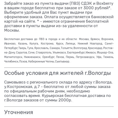
Забрайте заказ из пункта выдачи (ПВЗ) СДЭК и Boxberry
в вашем городе бесплатно при заказе от 3000 рублей*.
Выберите удобный для Вас пункт выдачи при
оформлении заказа. Оплата осуществляется банковской
картой на сайте. * - имеются ограничения бесплатной
доставки в пункты выдачи из-за удаленности от
Москвы.
Бесплатная доставка до ПВЗ в города и их области: Москва, Брянск, Воронеж,
Иваново, Казань, Калуга, Кострома, Курск, Липецк, Нижний Новгород, Санкт-
Петербург, Тверь, Тула, Ярославль, Самара, Тольятти, Волгоград, Краснодар, Ростов-
на-Дону, Саратов, Сочи, Ставрополь, Ульяновск, Екатеринбург, Ижевск, Йошкар-Ола,
Магнитогорск, Нижнекамск, Оренбург, Пенза, Пермь, Петрозаводск, Уфа, Тюмень,
Челябинск, Псков, Набережные Челны, Сыктывкар.
Особые условия для жителей г.Вологды
Самовывоз с регионального склада по адресу г.Вологда,
у.Костромская, д.7 - бесплатно от любой суммы заказа
по официальным рабочим дням, необходимо
согласовать время. Курьерская бесплатная доставка по
г.Вологде заказов от суммы 2000р.
Уточнения