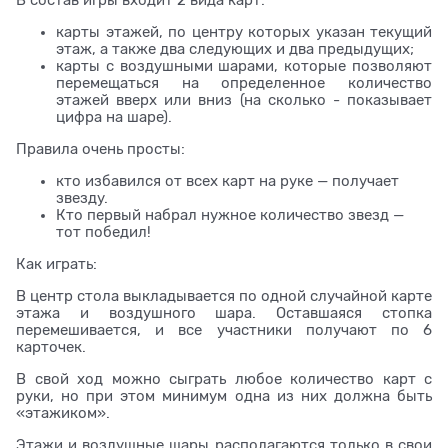
В состав игры входит 2 вида карт:
карты этажей, по центру которых указан текущий
этаж, а также два следующих и два предыдущих;
карты с воздушными шарами, которые позволяют
перемещаться на определенное количество
этажей вверх или вниз (на сколько - показывает
цифра на шаре).
Правила очень просты:
кто избавился от всех карт на руке — получает
звезду.
Кто первый набрал нужное количество звезд —
тот победил!
Как играть:
В центр стола выкладывается по одной случайной карте
этажа и воздушного шара. Оставшаяся стопка
перемешивается, и все участники получают по 6
карточек.
В свой ход можно сыграть любое количество карт с
руки, но при этом минимум одна из них должна быть
«этажиком».
Этажи и воздушные шары располагаются только в свои