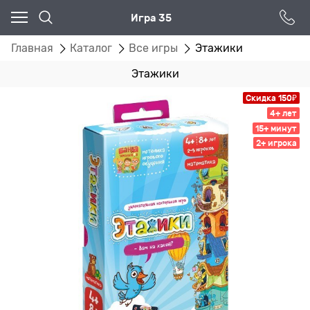
Игра 35
Главная
Каталог
Все игры
Этажики
Этажики
Скидка 150₽
4+ лет
15+ минут
2+ игрока