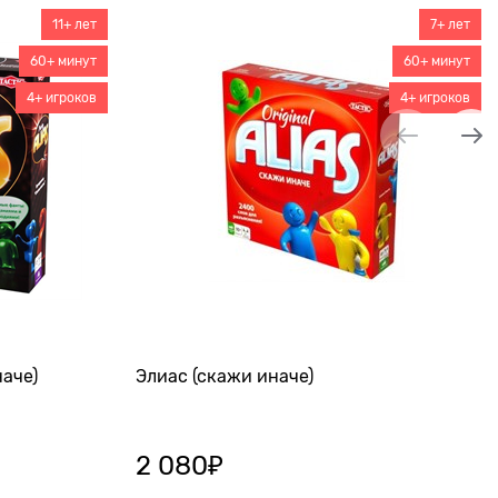
11+ лет
7+ лет
60+ минут
60+ минут
4+ игроков
4+ игроков
аче)
Элиас (скажи иначе)
2 080
₽