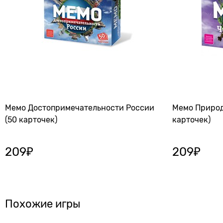
Мемо Достопримечательности России
Мемо Природ
(50 карточек)
карточек)
209
₽
209
₽
Похожие игры