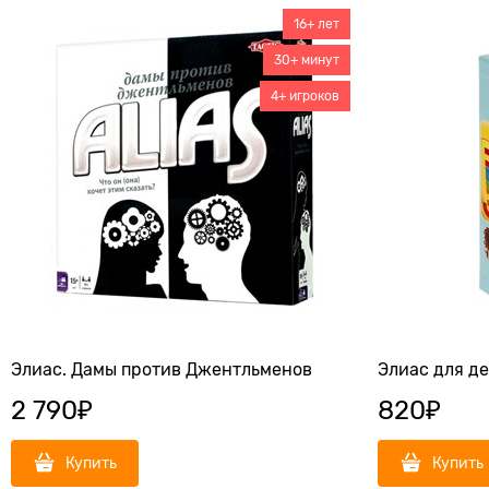
16+ лет
30+ минут
4+ игроков
Элиас. Дамы против Джентльменов
Элиас для де
2 790
₽
820
₽
Купить
Купить