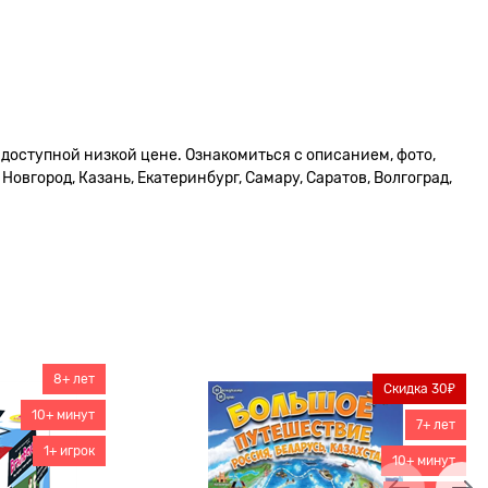
 доступной низкой цене. Ознакомиться с описанием, фото,
овгород, Казань, Екатеринбург, Самару, Саратов, Волгоград,
8+ лет
Скидка 30₽
10+ минут
7+ лет
1+ игрок
10+ минут