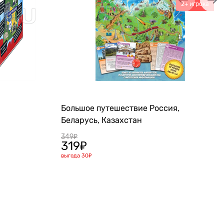
2+ игрока
Большое путешествие Россия,
Беларусь, Казахстан
349
₽
319
₽
выгода
30₽