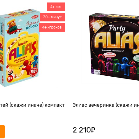
4+ лет
30+ минут
4+ игроков
тей (скажи иначе) компакт
Элиас вечеринка (скажи ин
2 210
₽