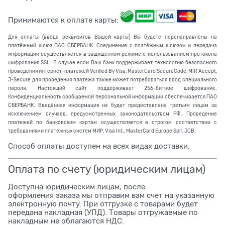
Принимаются к оплате карты:
Для оплаты (ввода реквизитов Вашей карты) Вы будете перенаправлены на
платёжный шлюз ПАО СБЕРБАНК. Соединение с платёжным шлюзом и передача
информации осуществляется в защищённом режиме с использованием протокола
шифрования SSL. В случае если Ваш банк поддерживает технологию безопасного
проведения интернет-платежей Verified By Visa, MasterCard SecureCode, MIR Accept,
J-Secure для проведения платежа также может потребоваться ввод специального
пароля. Настоящий сайт поддерживает 256-битное шифрование.
Конфиденциальность сообщаемой персональной информации обеспечивается ПАО
СБЕРБАНК. Введённая информация не будет предоставлена третьим лицам за
исключением случаев, предусмотренных законодательством РФ. Проведение
платежей по банковским картам осуществляется в строгом соответствии с
требованиями платёжных систем МИР, Visa Int., MasterCard Europe Sprl, JCB.
Способ оплаты доступен на всех видах доставки.
Оплата по счету (юридическим лицам)
Доступна юридическим лицам, после
оформления заказа мы отправим вам счет на указанную
электронную почту. При отгрузке с товарами будет
передана накладная (УПД). Товары отгружаемые по
накладным не облагаются НДС.