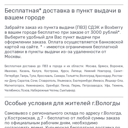
Бесплатная* доставка в пункт выдачи в
вашем городе
Забрайте заказ из пункта выдачи (ПВЗ) СДЭК и Boxberry
в вашем городе бесплатно при заказе от 3000 рублей*.
Выберите удобный для Вас пункт выдачи при
оформлении заказа. Оплата осуществляется банковской
картой на сайте. * - имеются ограничения бесплатной
доставки в пункты выдачи из-за удаленности от
Москвы.
Бесплатная доставка до ПВЗ в города и их области: Москва, Брянск, Воронеж,
Иваново, Казань, Калуга, Кострома, Курск, Липецк, Нижний Новгород, Санкт-
Петербург, Тверь, Тула, Ярославль, Самара, Тольятти, Волгоград, Краснодар, Ростов-
на-Дону, Саратов, Сочи, Ставрополь, Ульяновск, Екатеринбург, Ижевск, Йошкар-Ола,
Магнитогорск, Нижнекамск, Оренбург, Пенза, Пермь, Петрозаводск, Уфа, Тюмень,
Челябинск, Псков, Набережные Челны, Сыктывкар.
Особые условия для жителей г.Вологды
Самовывоз с регионального склада по адресу г.Вологда,
у.Костромская, д.7 - бесплатно от любой суммы заказа
по официальным рабочим дням, необходимо
согласовать время. Курьерская бесплатная доставка по