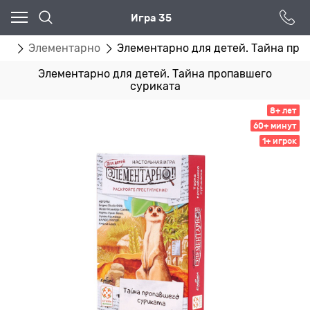
Игра 35
гр
Элементарно
Элементарно для детей. Тайна про
Элементарно для детей. Тайна пропавшего
суриката
8+ лет
60+ минут
1+ игрок