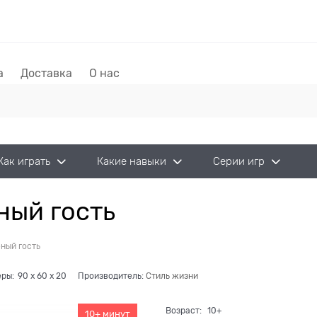
а
Доставка
О нас
Как играть
Какие навыки
Серии игр
ный гость
ный гость
ры:
90
x
60
x
20
Производитель:
Стиль жизни
Возраст:
10+
10+ минут