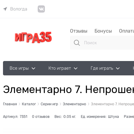
Вологда
Отзывы
Бонусы
Оплат
Все игры
Кто играет
Где играть
Элементарно 7. Непроше
Главная
Каталог
Серии игр
Элементарно
Элементарно 7. Непроше
Артикул:
7351
0 отзывов
Вес:
0.05
кг.
Ед. измерения:
Штука
Разме