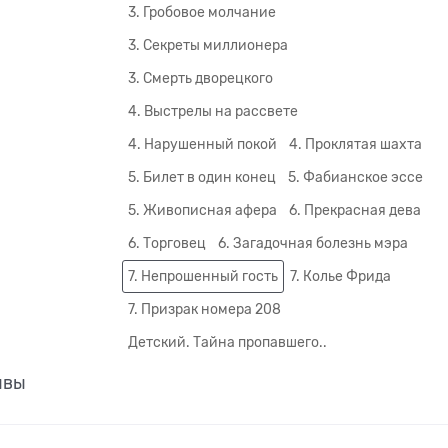
3. Гробовое молчание
3. Секреты миллионера
3. Смерть дворецкого
4. Выстрелы на рассвете
4. Нарушенный покой
4. Проклятая шахта
5. Билет в один конец
5. Фабианское эссе
5. Живописная афера
6. Прекрасная дева
6. Торговец
6. Загадочная болезнь мэра
7. Непрошенный гость
7. Колье Фрида
7. Призрак номера 208
Детский. Тайна пропавшего..
ывы