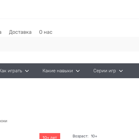
а
Доставка
О нас
Как играть
Какие навыки
Серии игр
воки
Возраст:
10+
10+ лет