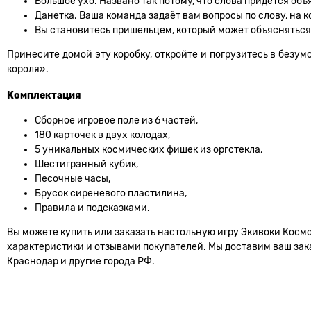
Большое ухо. Названо так потому, что слова придётся об
Данетка. Ваша команда задаёт вам вопросы по слову, на к
Вы становитесь пришельцем, который может объясняться
Принесите домой эту коробку, откройте и погрузитесь в безум
короля».
Комплектация
Сборное игровое поле из 6 частей,
180 карточек в двух колодах,
5 уникальных космических фишек из оргстекла,
Шестигранный кубик,
Песочные часы,
Брусок сиреневого пластилина,
Правила и подсказками.
Вы можете купить или заказать настольную игру Экивоки Космо
характеристики и отзывами покупателей. Мы доставим ваш заказ
Краснодар и другие города РФ.