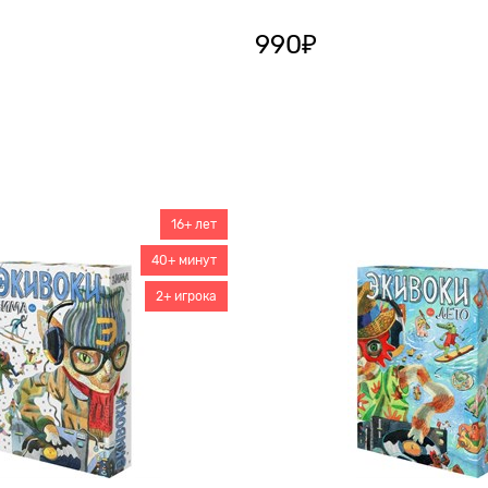
990
₽
16+ лет
40+ минут
2+ игрока