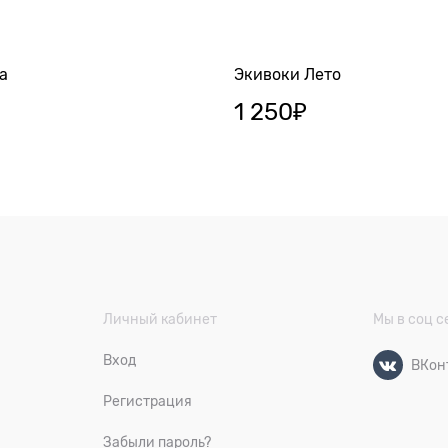
а
Экивоки Лето
1 250
₽
Личный кабинет
Мы в соц с
Вход
ВКон
Регистрация
Забыли пароль?