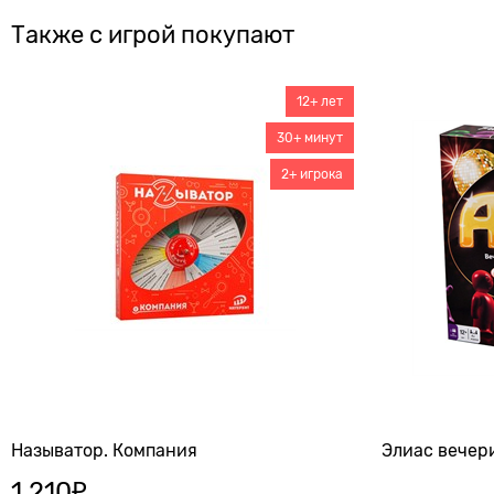
Также с игрой покупают
12+ лет
30+ минут
2+ игрока
Называтор. Компания
Элиас вечер
1 210
₽