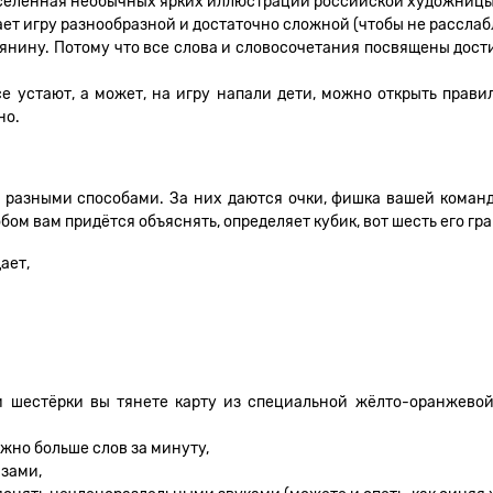
 вселенная необычных ярких иллюстрации российской художницы 
ет игру разнообразной и достаточно сложной (чтобы не расслабл
тянину. Потому что все слова и словосочетания посвящены дос
се устают, а может, на игру напали дети, можно открыть прави
но.
з разными способами. За них даются очки, фишка вашей команд
бом вам придётся объяснять, определяет кубик, вот шесть его гр
ает,
ии шестёрки вы тянете карту из специальной жёлто-оранжевой
ожно больше слов за минуту,
азами,