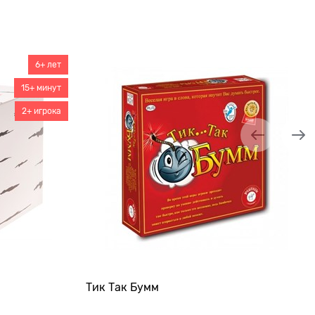
6+ лет
15+ минут
2+ игрока
Тик Так Бумм