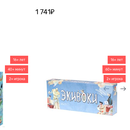
1 741
₽
16+ лет
16+ лет
40+ минут
60+ минут
2+ игрока
2+ игрока