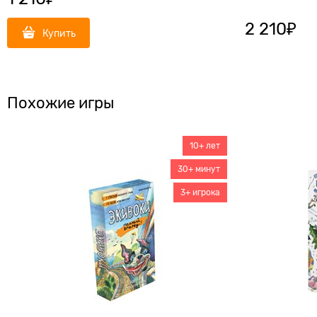
2 210
₽
Купить
Похожие игры
10+ лет
30+ минут
3+ игрока