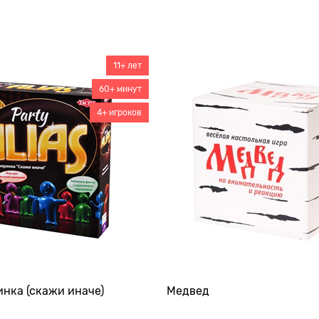
11+ лет
60+ минут
4+ игроков
инка (скажи иначе)
Медвед