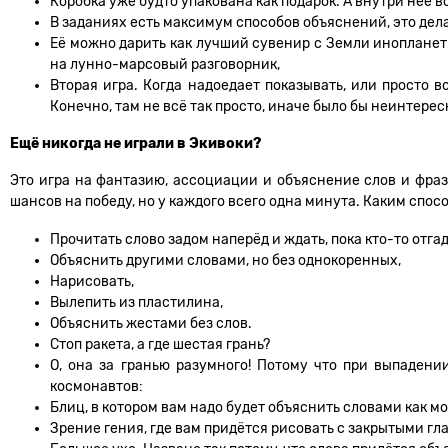
Коробка уже будто упакована как подарок. А внутри неё
В заданиях есть максимум способов объяснений, это дела
Её можно дарить как лучший сувенир с Земли иноплане
на лунно-марсовый разговорник,
Вторая игра. Когда надоедает показывать, или просто в
Конечно, там не всё так просто, иначе было бы неинтерес
Ещё никогда не играли в Экивоки?
Это игра на фантазию, ассоциации и объяснение слов и фра
шансов на победу, но у каждого всего одна минута. Каким спосо
Прочитать слово задом наперёд и ждать, пока кто-то отгад
Объяснить другими словами, но без однокоренных,
Нарисовать,
Вылепить из пластилина,
Объяснить жестами без слов.
Стоп ракета, а где шестая грань?
О, она за гранью разумного! Потому что при выпаден
космонавтов:
Блиц, в котором вам надо будет объяснить словами как м
Зрение гения, где вам придётся рисовать с закрытыми гл