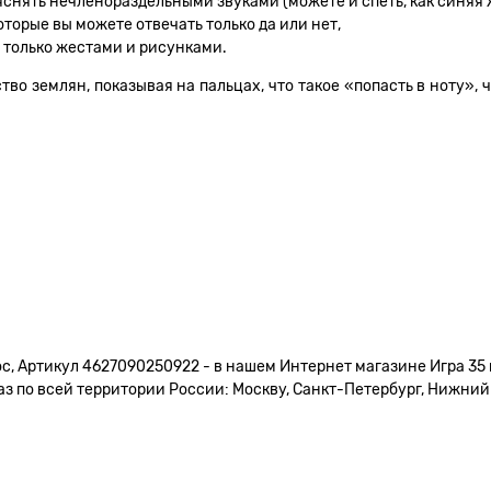
ъяснять нечленораздельными звуками (можете и спеть, как синяя
оторые вы можете отвечать только да или нет,
 только жестами и рисунками.
ство землян, показывая на пальцах, что такое «попасть в ноту»,
с, Артикул 4627090250922 - в нашем Интернет магазине Игра 35 
 по всей территории России: Москву, Санкт-Петербург, Нижний Н