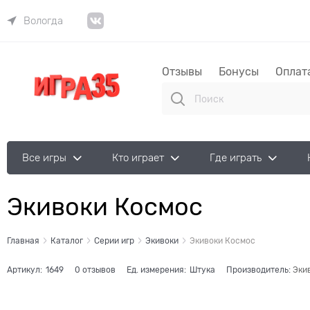
Вологда
Отзывы
Бонусы
Оплат
Все игры
Кто играет
Где играть
Экивоки Космос
Главная
Каталог
Серии игр
Экивоки
Экивоки Космос
Артикул:
1649
0 отзывов
Ед. измерения:
Штука
Производитель:
Эки