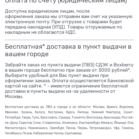
Оплата по счету (юридическим лицам)
Доступна юридическим лицам, после
оформления заказа мы отправим вам счет на указанную
электронную почту. При отгрузке с товарами будет
передана накладная (УПД). Товары отгружаемые по
накладным не облагаются НДС.
Бесплатная* доставка в пункт выдачи в
вашем городе
Забрайте заказ из пункта выдачи (ПВЗ) СДЭК и Boxberry
в вашем городе бесплатно при заказе от 3000 рублей*.
Выберите удобный для Вас пункт выдачи при
оформлении заказа. Оплата осуществляется банковской
картой на сайте. * - имеются ограничения бесплатной
доставки в пункты выдачи из-за удаленности от
Москвы.
Бесплатная доставка до ПВЗ в города и их области: Москва, Брянск, Воронеж,
Иваново, Казань, Калуга, Кострома, Курск, Липецк, Нижний Новгород, Санкт-
Петербург, Тверь, Тула, Ярославль, Самара, Тольятти, Волгоград, Краснодар, Ростов-
на-Дону, Саратов, Сочи, Ставрополь, Ульяновск, Екатеринбург, Ижевск, Йошкар-Ола,
Магнитогорск, Нижнекамск, Оренбург, Пенза, Пермь, Петрозаводск, Уфа, Тюмень,
Челябинск, Псков, Набережные Челны, Сыктывкар.