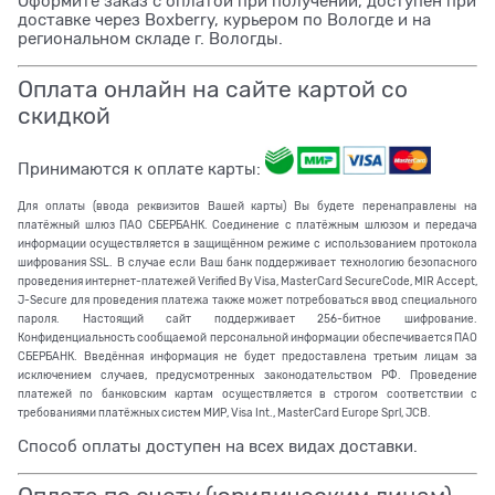
Оформите заказ с оплатой при получении, доступен при
доставке через Boxberry, курьером по Вологде и на
региональном складе г. Вологды.
Оплата онлайн на сайте картой со
скидкой
Принимаются к оплате карты:
Для оплаты (ввода реквизитов Вашей карты) Вы будете перенаправлены на
платёжный шлюз ПАО СБЕРБАНК. Соединение с платёжным шлюзом и передача
информации осуществляется в защищённом режиме с использованием протокола
шифрования SSL. В случае если Ваш банк поддерживает технологию безопасного
проведения интернет-платежей Verified By Visa, MasterCard SecureCode, MIR Accept,
J-Secure для проведения платежа также может потребоваться ввод специального
пароля. Настоящий сайт поддерживает 256-битное шифрование.
Конфиденциальность сообщаемой персональной информации обеспечивается ПАО
СБЕРБАНК. Введённая информация не будет предоставлена третьим лицам за
исключением случаев, предусмотренных законодательством РФ. Проведение
платежей по банковским картам осуществляется в строгом соответствии с
требованиями платёжных систем МИР, Visa Int., MasterCard Europe Sprl, JCB.
Способ оплаты доступен на всех видах доставки.