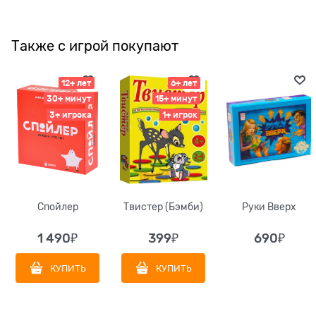
Также с игрой покупают
12+ лет
6+ лет
30+ минут
15+ минут
3+ игрока
1+ игрок
Спойлер
Твистер (Бэмби)
Руки Вверх
1 490
₽
399
₽
690
₽
КУПИТЬ
КУПИТЬ