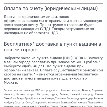
Оплата по счету (юридическим лицам)
Доступна юридическим лицам, после
оформления заказа мы отправим вам счет на указанную
электронную почту. При отгрузке с товарами будет
передана накладная (УПД). Товары отгружаемые по
накладным не облагаются НДС.
Бесплатная* доставка в пункт выдачи в
вашем городе
Забрайте заказ из пункта выдачи (ПВЗ) СДЭК и Boxberry
в вашем городе бесплатно при заказе от 3000 рублей*.
Выберите удобный для Вас пункт выдачи при
оформлении заказа. Оплата осуществляется банковской
картой на сайте. * - имеются ограничения бесплатной
доставки в пункты выдачи из-за удаленности от
Москвы.
Бесплатная доставка до ПВЗ в города и их области: Москва, Брянск, Воронеж,
Иваново, Казань, Калуга, Кострома, Курск, Липецк, Нижний Новгород, Санкт-
Петербург, Тверь, Тула, Ярославль, Самара, Тольятти, Волгоград, Краснодар, Ростов-
на-Дону, Саратов, Сочи, Ставрополь, Ульяновск, Екатеринбург, Ижевск, Йошкар-Ола,
Магнитогорск, Нижнекамск, Оренбург, Пенза, Пермь, Петрозаводск, Уфа, Тюмень,