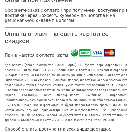
Оплата при получении
Оформите заказ с оплатой при получении, доступен при
доставке через Boxberry, курьером по Вологде и на
региональном складе г. Вологды.
Оплата онлайн на сайте картой со
скидкой
Принимаются к оплате карты:
Для оплаты (ввода реквизитов Вашей карты) Вы будете перенаправлены на
платёжный шлюз ПАО СБЕРБАНК. Соединение с платёжным шлюзом и передача
информации осуществляется в защищённом режиме с использованием протокола
шифрования SSL. В случае если Ваш банк поддерживает технологию безопасного
проведения интернет-платежей Verified By Visa, MasterCard SecureCode, MIR Accept,
J-Secure для проведения платежа также может потребоваться ввод специального
пароля. Настоящий сайт поддерживает 256-битное шифрование.
Конфиденциальность сообщаемой персональной информации обеспечивается ПАО
СБЕРБАНК. Введённая информация не будет предоставлена третьим лицам за
исключением случаев, предусмотренных законодательством РФ. Проведение
платежей по банковским картам осуществляется в строгом соответствии с
требованиями платёжных систем МИР, Visa Int., MasterCard Europe Sprl, JCB.
Способ оплаты доступен на всех видах доставки.